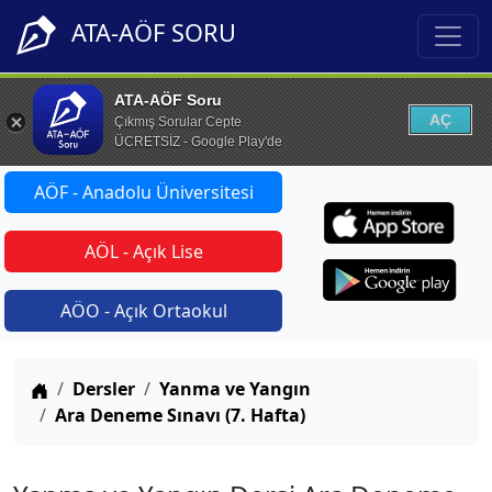
ATA-AÖF SORU
ATA-AÖF Soru
AÇ
Çıkmış Sorular Cepte
ÜCRETSİZ - Google Play'de
AÖF - Anadolu Üniversitesi
AÖL - Açık Lise
AÖO - Açık Ortaokul
Anasayfa
Dersler
Yanma ve Yangın
Ara Deneme Sınavı (7. Hafta)