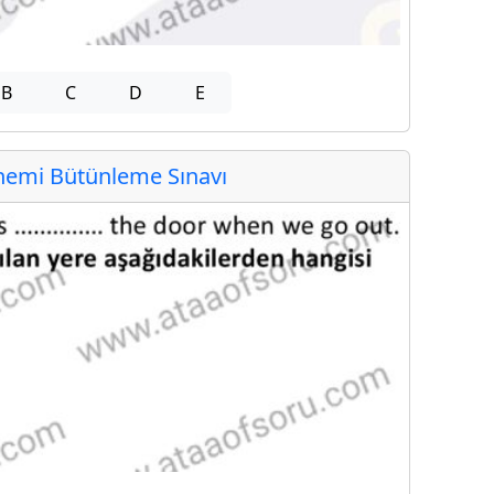
B
C
D
E
emi Bütünleme Sınavı