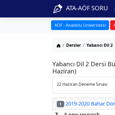
ATA-AÖF SORU
AÖF - Anadolu Üniversitesi
Anasayfa
Dersler
Yabancı Dil 2
Yabancı Dil 2 Dersi 
Haziran)
22 Haziran Deneme Sınavı
2019-2020 Bahar Dön
1