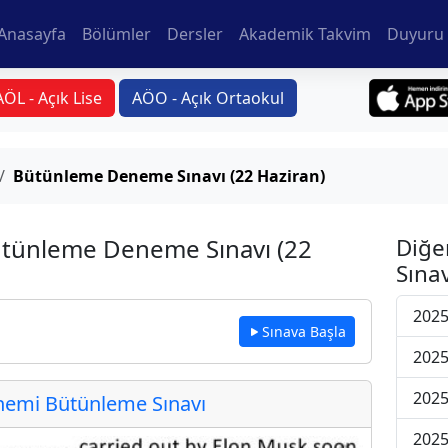
Anasayfa
Bölümler
Dersler
Akademik Takvim
Duyuru 
AÖL - Açık Lise
AÖO - Açık Ortaokul
Bütünleme Deneme Sınavı (22 Haziran)
Bütünleme Deneme Sınavı (22
Diğe
Sınav
202
Sınava Başla
202
202
emi Bütünleme Sınavı
202