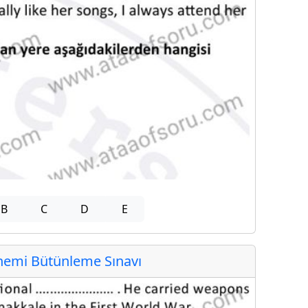
B
C
D
E
emi Bütünleme Sınavı