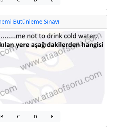
emi Bütünleme Sınavı
B
C
D
E