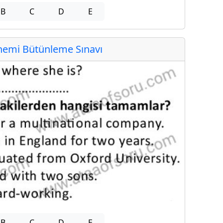
B
C
D
E
emi Bütünleme Sınavı
B
C
D
E