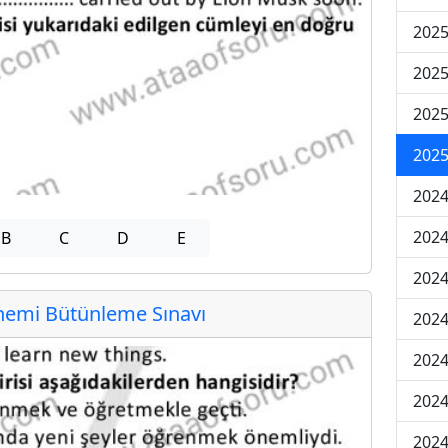
202
202
202
2025
202
202
B
C
D
E
202
emi Bütünleme Sınavı
202
2024
2024
2024