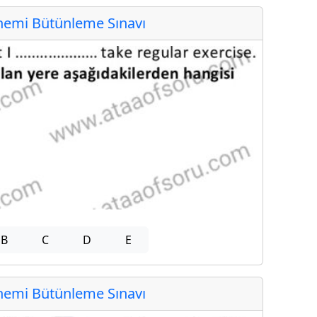
emi Bütünleme Sınavı
B
C
D
E
emi Bütünleme Sınavı