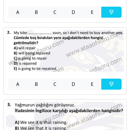
A
B
C
D
E
A
B
C
D
E