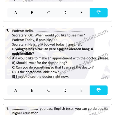
A
B
C
D
E
A
B
C
D
E