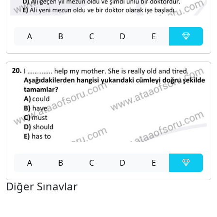
A
B
C
D
E
A
B
C
D
E
Diğer Sınavlar
2021-2022 Yaz Okulu Dönemi Mezuniyet Üç Ders