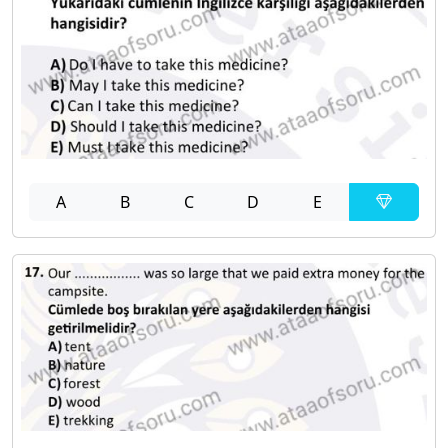
A
B
C
D
E