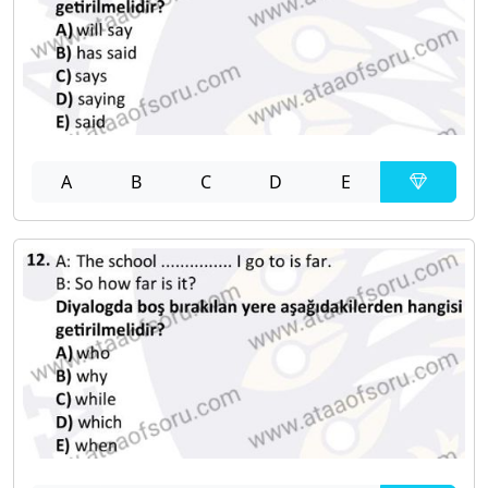
A
B
C
D
E