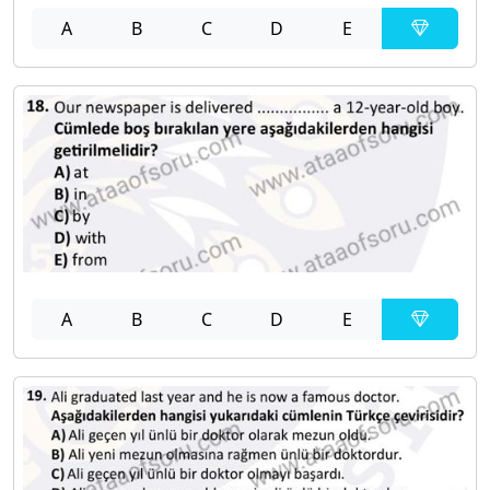
A
B
C
D
E
A
B
C
D
E