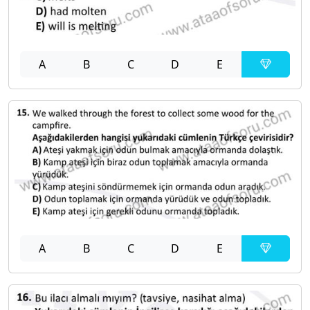
A
B
C
D
E
A
B
C
D
E