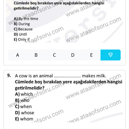
A
B
C
D
E