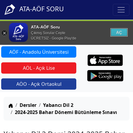
ATA-AÖF SORU
ATA-AÖF Soru
AÇ
Çıkmış Sorular Cepte
ÜCRETSİZ - Google Play'de
AÖF - Anadolu Üniversitesi
AÖL - Açık Lise
AÖO - Açık Ortaokul
Anasayfa
Dersler
Yabancı Dil 2
2024-2025 Bahar Dönemi Bütünleme Sınavı