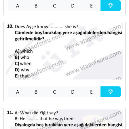
A
B
C
D
E
A
B
C
D
E