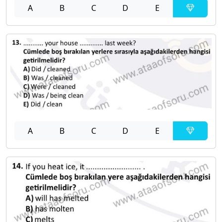
A
B
C
D
E
A
B
C
D
E