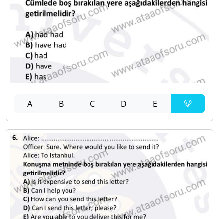
A
B
C
D
E