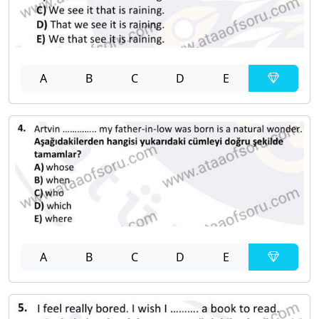
A
B
C
D
E
A
B
C
D
E