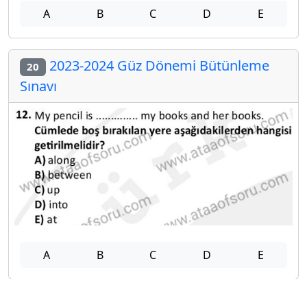
A
B
C
D
E
2023-2024 Güz Dönemi Bütünleme
20
Sınavı
A
B
C
D
E
Diğer Bütünleme Deneme Sınavları