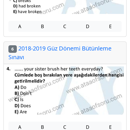
A
B
C
D
E
2018-2019 Güz Dönemi Bütünleme
6
Sınavı
A
B
C
D
E