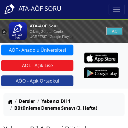
ATA-AÖF SORU
ATA-AÖF Soru
AÇ
Çıkmış Sorular Cepte
ÜCRETSİZ - Google Play'de
AÖF - Anadolu Üniversitesi
AÖL - Açık Lise
AÖO - Açık Ortaokul
Anasayfa
Dersler
Yabancı Dil 1
Bütünleme Deneme Sınavı (3. Hafta)