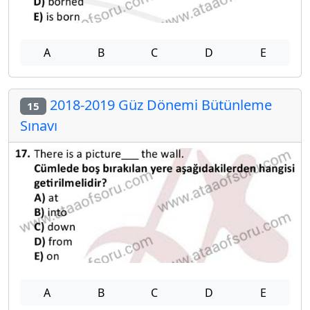
A
B
C
D
E
2018-2019 Güz Dönemi Bütünleme
15
Sınavı
A
B
C
D
E