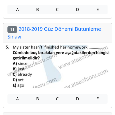
A
B
C
D
E
2018-2019 Güz Dönemi Bütünleme
11
Sınavı
A
B
C
D
E