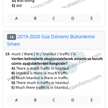
A
B
C
D
E
2019-2020 Güz Dönemi Bütünleme
16
Sınavı
A
B
C
D
E