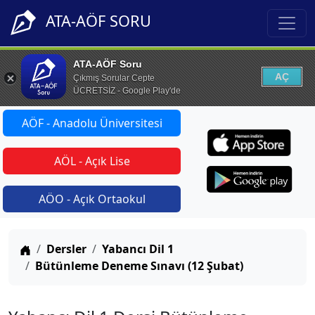
ATA-AÖF SORU
ATA-AÖF Soru
AÇ
Çıkmış Sorular Cepte
ÜCRETSİZ - Google Play'de
AÖF - Anadolu Üniversitesi
AÖL - Açık Lise
AÖO - Açık Ortaokul
Anasayfa
Dersler
Yabancı Dil 1
Bütünleme Deneme Sınavı (12 Şubat)