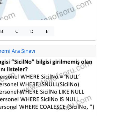
B
C
D
E
emi Ara Sınavı