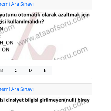
emi Ara Sınavı
B
C
D
E
emi Ara Sınavı