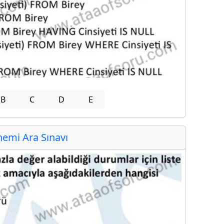
B
C
D
E
emi Ara Sınavı