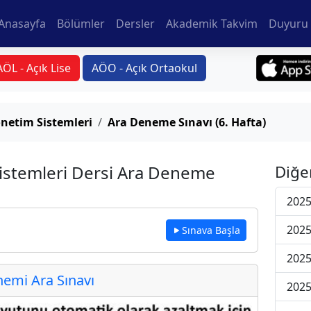
Anasayfa
Bölümler
Dersler
Akademik Takvim
Duyuru 
AÖL - Açık Lise
AÖO - Açık Ortaokul
önetim Sistemleri
Ara Deneme Sınavı (6. Hafta)
Sistemleri Dersi Ara Deneme
Diğe
2025
2025
Sınava Başla
2025
emi Ara Sınavı
2025