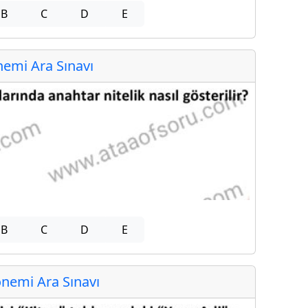
B
C
D
E
emi Ara Sınavı
B
C
D
E
nemi Ara Sınavı