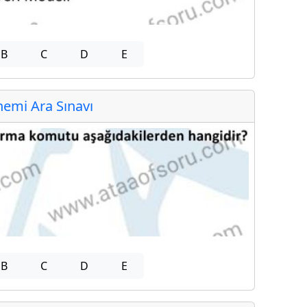
B
C
D
E
emi Ara Sınavı
B
C
D
E