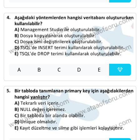
A
B
C
D
E