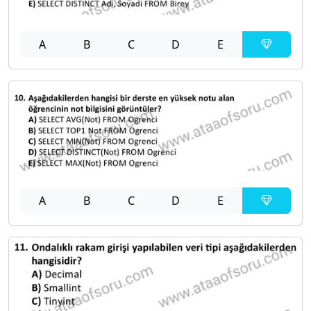
A
B
C
D
E
A
B
C
D
E