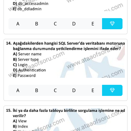
A
B
C
D
E
A
B
C
D
E