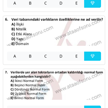
A
B
C
D
E
A
B
C
D
E