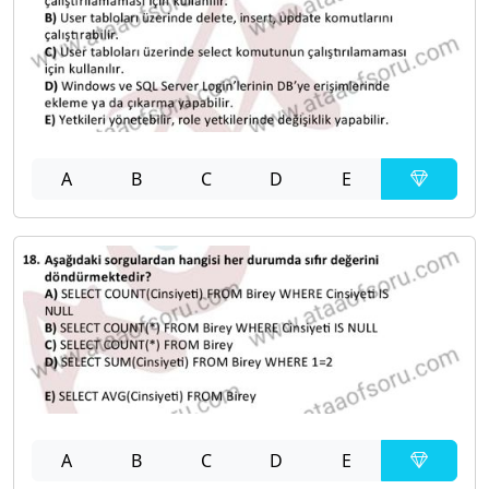
A
B
C
D
E
A
B
C
D
E