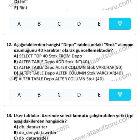
A
B
C
D
E
A
B
C
D
E