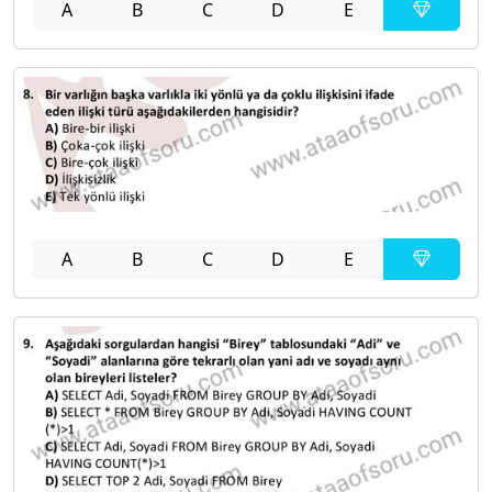
A
B
C
D
E
A
B
C
D
E