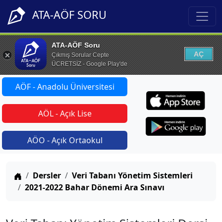
ATA-AÖF SORU
ATA-AÖF Soru
AÇ
Çıkmış Sorular Cepte
ÜCRETSİZ - Google Play'de
AÖF - Anadolu Üniversitesi
AÖL - Açık Lise
AÖO - Açık Ortaokul
Anasayfa
Dersler
Veri Tabanı Yönetim Sistemleri
2021-2022 Bahar Dönemi Ara Sınavı