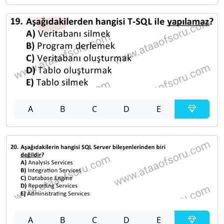
A
B
C
D
E
A
B
C
D
E