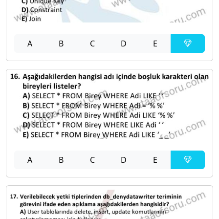
A
B
C
D
E
A
B
C
D
E