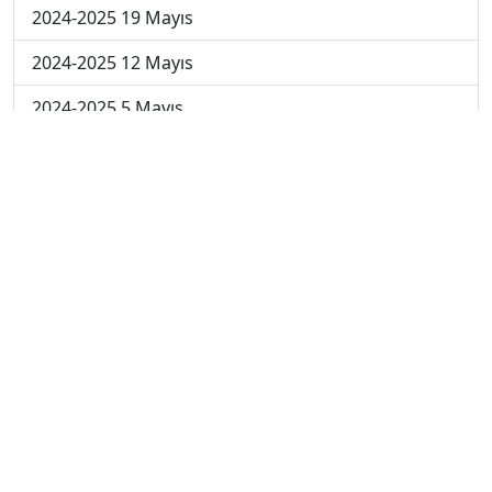
2024-2025 19 Mayıs
2024-2025 12 Mayıs
2024-2025 5 Mayıs
2024-2025 28 Nisan
2024-2025 21 Nisan
2024-2025 14 Nisan
2023-2024 Cuma
2023-2024 Perşembe
2023-2024 Çarşamba
2023-2024 Salı
2023-2024 Pazartesi