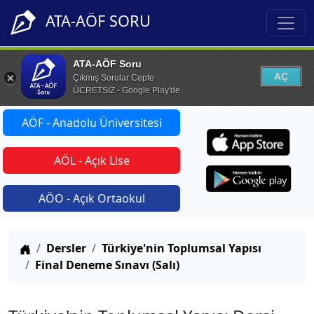
ATA-AÖF SORU
ATA-AÖF Soru
AÇ
Çıkmış Sorular Cepte
ÜCRETSİZ - Google Play'de
AÖF - Anadolu Üniversitesi
AÖL - Açık Lise
AÖO - Açık Ortaokul
Anasayfa
Dersler
Türkiye'nin Toplumsal Yapısı
Final Deneme Sınavı (Salı)