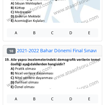
A
B
C
D
E
2021-2022 Bahar Dönemi Final Sınavı
10
A
B
C
D
E