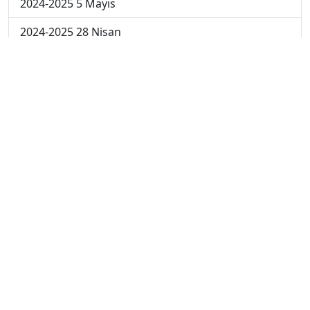
2024-2025 5 Mayıs
2024-2025 28 Nisan
2024-2025 21 Nisan
2024-2025 14 Nisan
2023-2024 Cuma
2023-2024 Perşembe
2023-2024 Çarşamba
2023-2024 Salı
2023-2024 Pazartesi
2023-2024 5. Hafta
2023-2024 4. Hafta