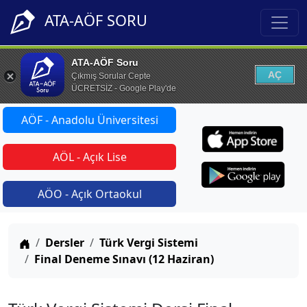
ATA-AÖF SORU
ATA-AÖF Soru
AÇ
Çıkmış Sorular Cepte
ÜCRETSİZ - Google Play'de
AÖF - Anadolu Üniversitesi
AÖL - Açık Lise
AÖO - Açık Ortaokul
Anasayfa
Dersler
Türk Vergi Sistemi
Final Deneme Sınavı (12 Haziran)