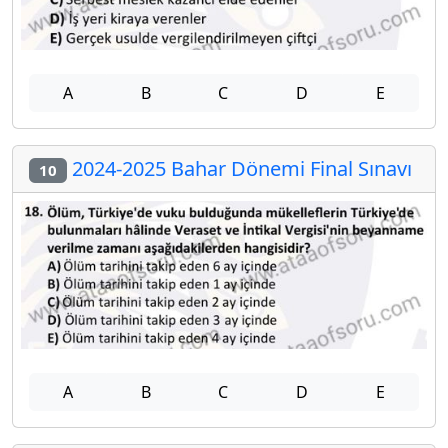
A
B
C
D
E
2024-2025 Bahar Dönemi Final Sınavı
10
A
B
C
D
E