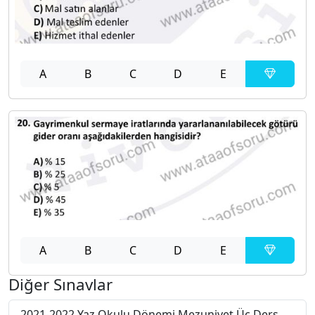
A
B
C
D
E
A
B
C
D
E
Diğer Sınavlar
2021-2022 Yaz Okulu Dönemi Mezuniyet Üç Ders