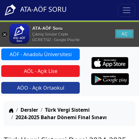
ATA-AÖF SORU
ATA-AÖF Soru
AÇ
Çıkmış Sorular Cepte
ÜCRETSİZ - Google Play'de
AÖF - Anadolu Üniversitesi
AÖL - Açık Lise
AÖO - Açık Ortaokul
Anasayfa
Dersler
Türk Vergi Sistemi
2024-2025 Bahar Dönemi Final Sınavı