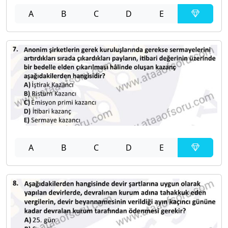
A
B
C
D
E
A
B
C
D
E