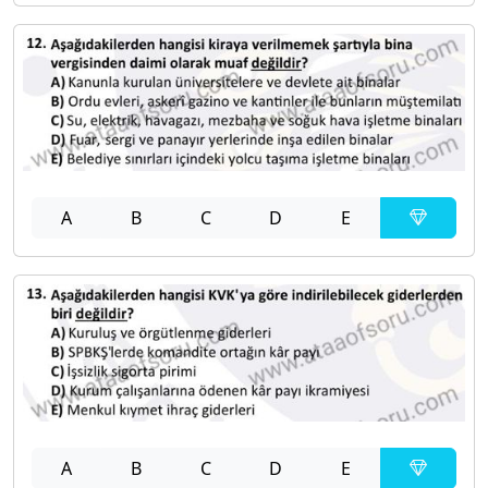
A
B
C
D
E
A
B
C
D
E