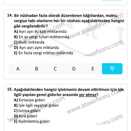
A
B
C
D
E