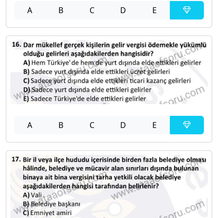
A
B
C
D
E
A
B
C
D
E