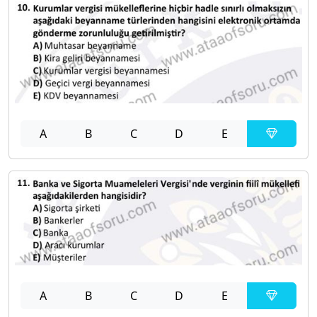
A
B
C
D
E
A
B
C
D
E