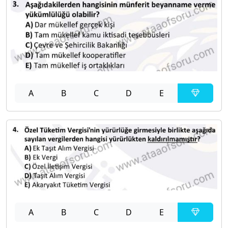
A
B
C
D
E
A
B
C
D
E