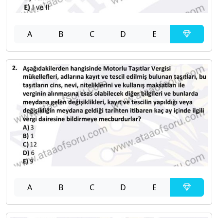
A
B
C
D
E
A
B
C
D
E