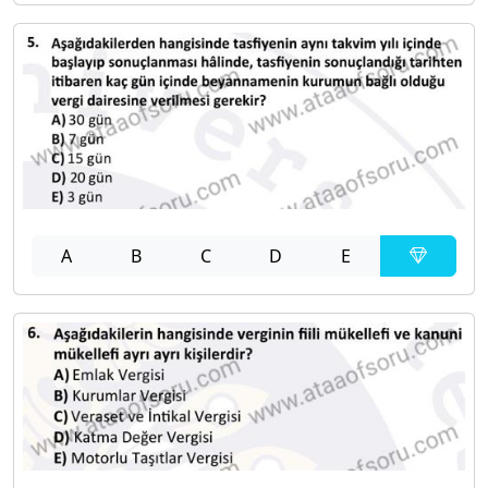
A
B
C
D
E