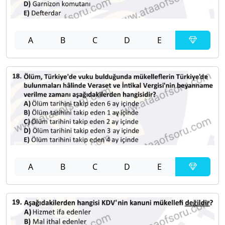
A
B
C
D
E
A
B
C
D
E