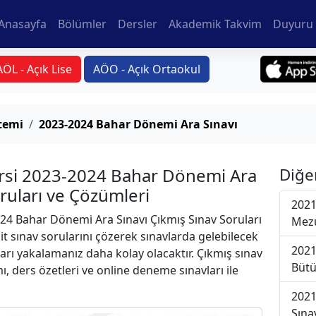
Anasayfa
Bölümler
Dersler
Akademik Takvim
Duyuru 
AÖL - Açık Lise
AÖO - Açık Ortaokul
stemi
2023-2024 Bahar Dönemi Ara Sınavı
ersi 2023-2024 Bahar Dönemi Ara
Diğe
oruları ve Çözümleri
2021
24 Bahar Dönemi Ara Sınavı Çıkmış Sınav Soruları
Mezu
t sınav sorularını çözerek sınavlarda gelebilecek
2021
ları yakalamanız daha kolay olacaktır. Çıkmış sınav
Bütü
ı, ders özetleri ve online deneme sınavları ile
2021
Sına