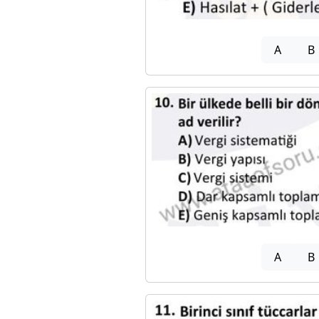
A
B
A
B