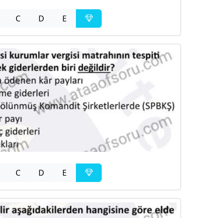
C
D
E
C
D
E