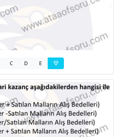
C
D
E