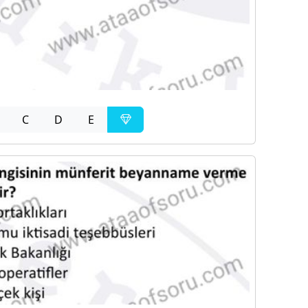
C
D
E