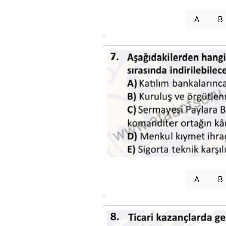
A
B
A
B