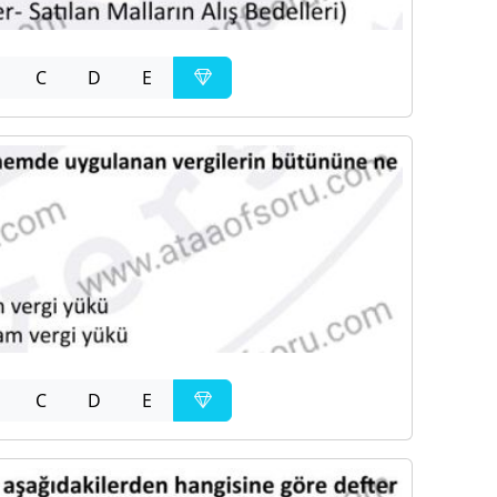
C
D
E
C
D
E