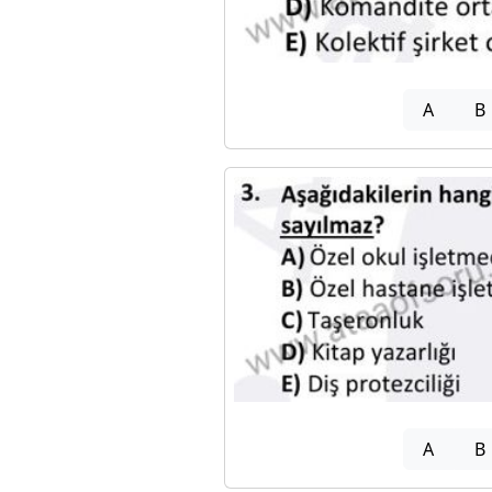
A
B
A
B