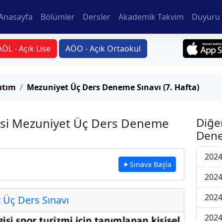
Anasayfa
Bölümler
Dersler
Akademik Takvim
Duyuru 
AÖL - Açık Lise
AÖO - Açık Ortaokul
ıtım
Mezuniyet Üç Ders Deneme Sınavı (7. Hafta)
rsi Mezuniyet Üç Ders Deneme
Diğe
Dene
2024
Sınava Başla
2024
2024
Üç Ders Sınavı
2024