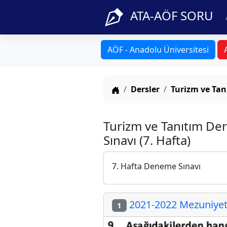
ATA-AÖF SORU
AÖF - Anadolu Üniversitesi
Anasayfa
Dersler
Turizm ve Tan
Turizm ve Tanıtım De
Sınavı (7. Hafta)
7. Hafta Deneme Sınavı
2021-2022 Mezuniyet 
1