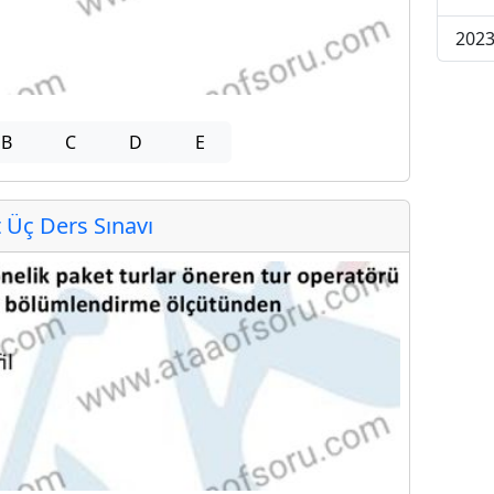
2023
B
C
D
E
Üç Ders Sınavı