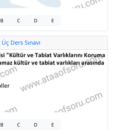
B
C
D
E
Üç Ders Sınavı
B
C
D
E