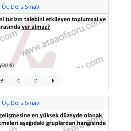
Üç Ders Sınavı
B
C
D
E
Üç Ders Sınavı