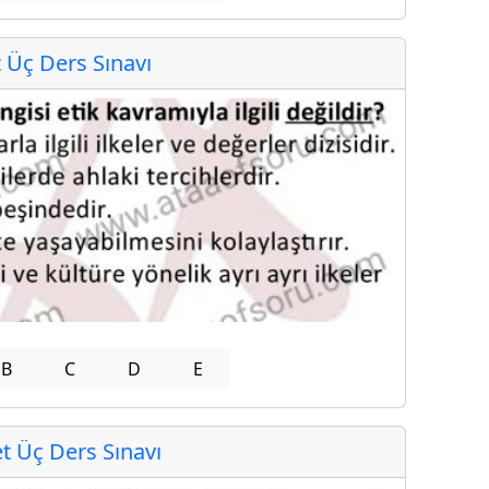
Üç Ders Sınavı
B
C
D
E
 Üç Ders Sınavı