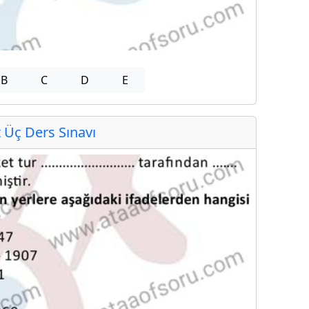
B
C
D
E
Üç Ders Sınavı