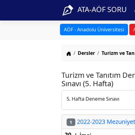
ATA-AÖF SORU
AÖF - Anadolu Üniversitesi
Anasayfa
Dersler
Turizm ve Tan
Turizm ve Tanıtım De
Sınavı (5. Hafta)
5. Hafta Deneme Sınavı
2022-2023 Mezuniyet 
1