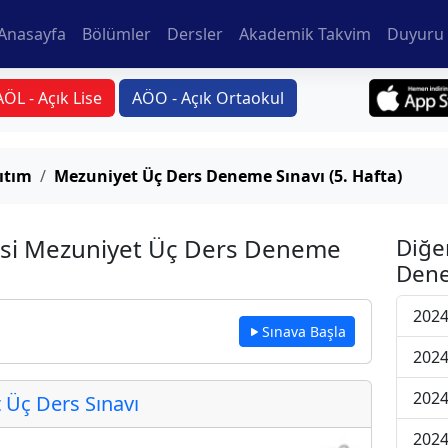
Anasayfa
Bölümler
Dersler
Akademik Takvim
Duyuru 
AÖL - Açık Lise
AÖO - Açık Ortaokul
ıtım
Mezuniyet Üç Ders Deneme Sınavı (5. Hafta)
rsi Mezuniyet Üç Ders Deneme
Diğe
Dene
2024
Sınava Başla
2024
2024
Üç Ders Sınavı
2024