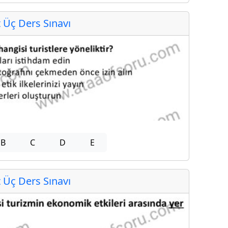
Üç Ders Sınavı
B
C
D
E
Üç Ders Sınavı