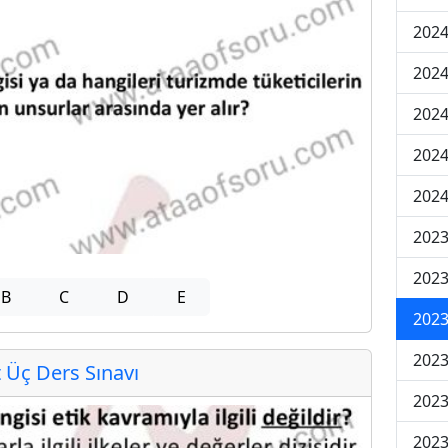
2024
2024
2024
202
202
2023
2023
B
C
D
E
2023
2023
Üç Ders Sınavı
2023
2023