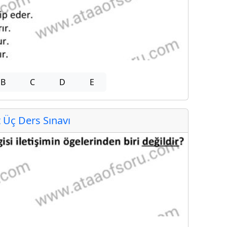
B
C
D
E
Üç Ders Sınavı