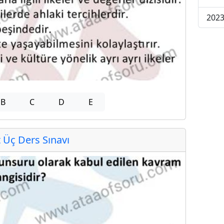
2023
B
C
D
E
Üç Ders Sınavı