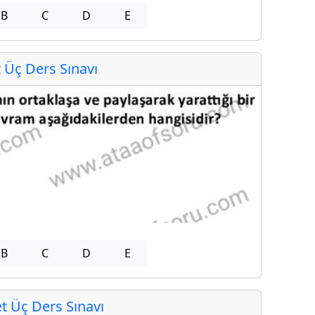
B
C
D
E
Üç Ders Sınavı
B
C
D
E
 Üç Ders Sınavı