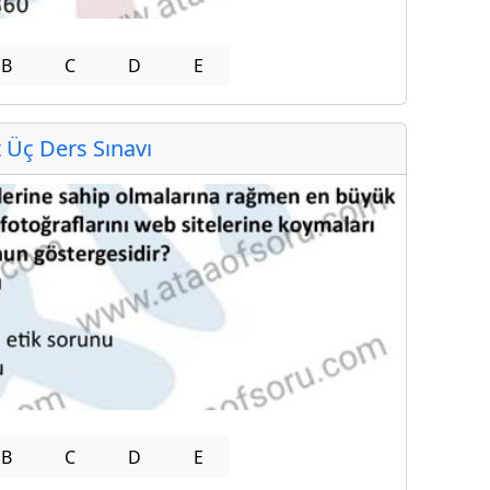
B
C
D
E
Üç Ders Sınavı
B
C
D
E