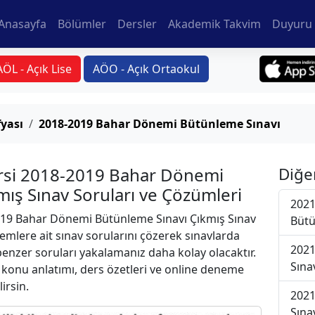
Anasayfa
Bölümler
Dersler
Akademik Takvim
Duyuru 
AÖL - Açık Lise
AÖO - Açık Ortaokul
yası
2018-2019 Bahar Dönemi Bütünleme Sınavı
ersi 2018-2019 Bahar Dönemi
Diğe
ış Sınav Soruları ve Çözümleri
2021
19 Bahar Dönemi Bütünleme Sınavı Çıkmış Sınav
Bütü
emlere ait sınav sorularını çözerek sınavlarda
2021
 benzer soruları yakalamanız daha kolay olacaktır.
Sına
r konu anlatımı, ders özetleri ve online deneme
lirsin.
2021
Sına