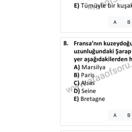
A
B
A
B