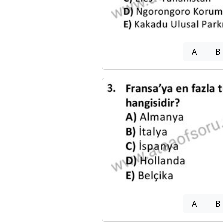
A
B
A
B