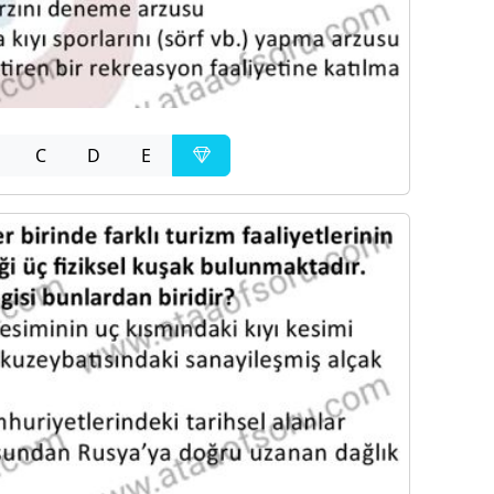
C
D
E