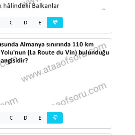
C
D
E
C
D
E