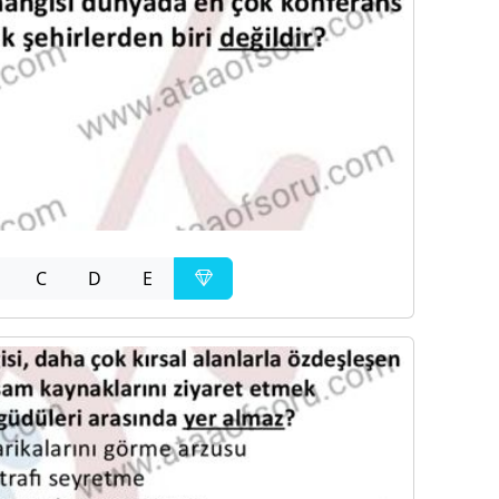
C
D
E