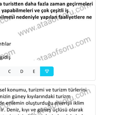
C
D
E