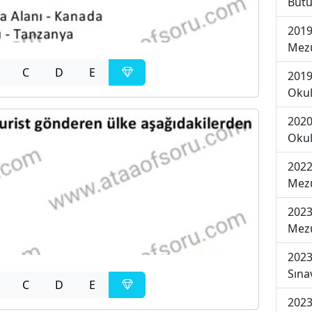
Bütü
2019
Mezu
C
D
E
2019
Okul
2020
Okul
2022
Mezu
2023
Mezu
2023
Sına
C
D
E
2023