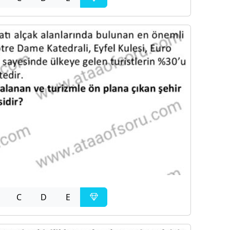
C
D
E