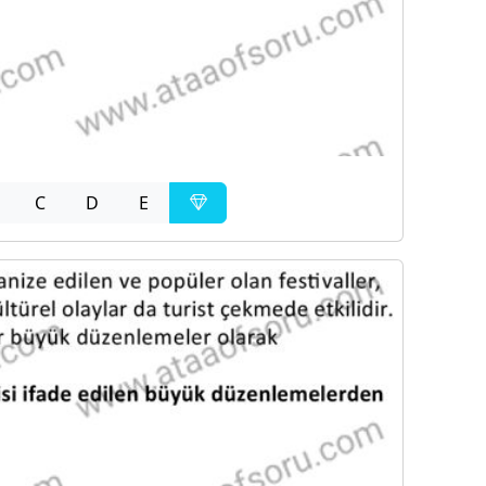
C
D
E