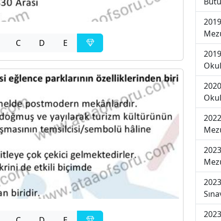
Bütü
2019
Mezu
C
D
E
2019
Okul
2020
Okul
2022
Mezu
2023
Mezu
2023
Sına
2023
C
D
E