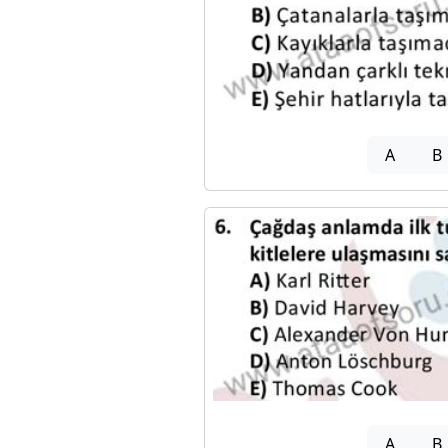
A
B
A
B