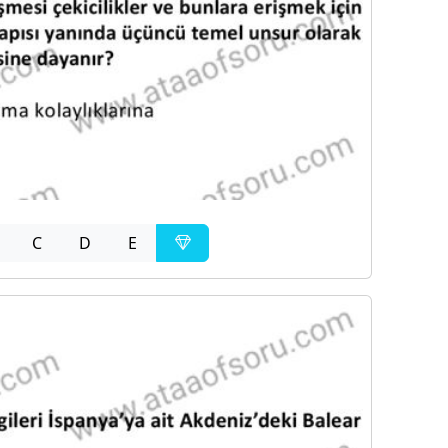
C
D
E