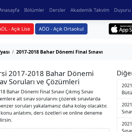
Anasayfa
Bölümler
Dersler
Akademik Takvim
Duyuru 
AÖL - Açık Lise
AÖO - Açık Ortaokul
yası
2017-2018 Bahar Dönemi Final Sınavı
ersi 2017-2018 Bahar Dönemi
Diğe
nav Soruları ve Çözümleri
2021
18 Bahar Dönemi Final Sınavı Çıkmış Sınav
Bütü
emlere ait sınav sorularını çözerek sınavlarda
2021
 benzer soruları yakalamanız daha kolay olacaktır.
Sına
r konu anlatımı, ders özetleri ve online deneme
lirsin.
2021
Sına