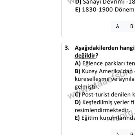
A
B
A
B