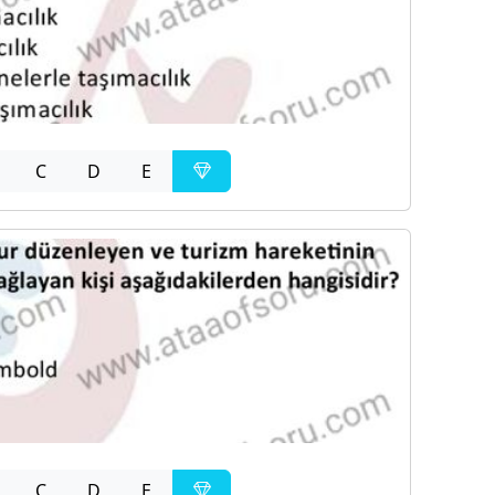
C
D
E
C
D
E