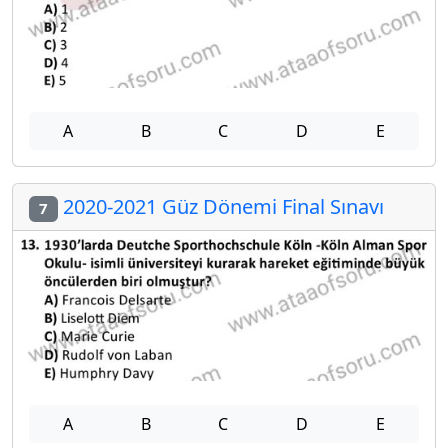
A
B
C
D
E
2020-2021 Güz Dönemi Final Sınavı
7
A
B
C
D
E