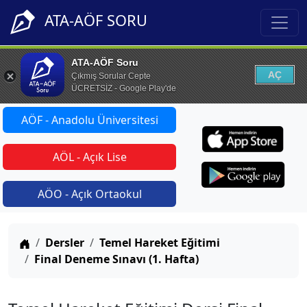
ATA-AÖF SORU
ATA-AÖF Soru
AÇ
Çıkmış Sorular Cepte
ÜCRETSİZ - Google Play'de
AÖF - Anadolu Üniversitesi
AÖL - Açık Lise
AÖO - Açık Ortaokul
Anasayfa
Dersler
Temel Hareket Eğitimi
Final Deneme Sınavı (1. Hafta)