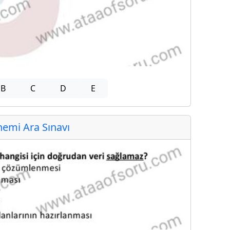
B
C
D
E
emi Ara Sınavı