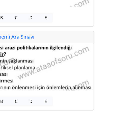
B
C
D
E
emi Ara Sınavı
B
C
D
E