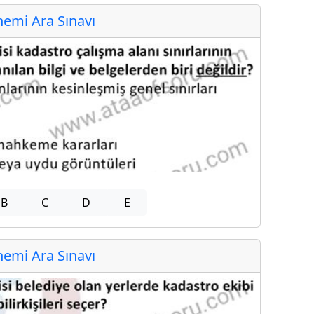
emi Ara Sınavı
B
C
D
E
emi Ara Sınavı