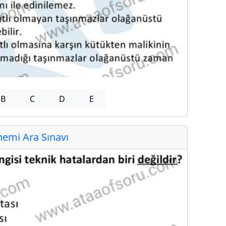
B
C
D
E
emi Ara Sınavı