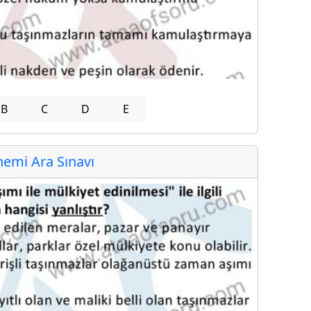
B
C
D
E
emi Ara Sınavı