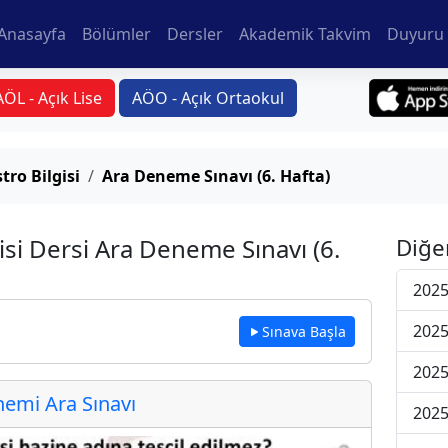
Anasayfa
Bölümler
Dersler
Akademik Takvim
Duyuru 
AÖL - Açık Lise
AÖO - Açık Ortaokul
tro Bilgisi
Ara Deneme Sınavı (6. Hafta)
isi Dersi Ara Deneme Sınavı (6.
Diğe
2025
2025
Sınava Başla
2025
emi Ara Sınavı
2025