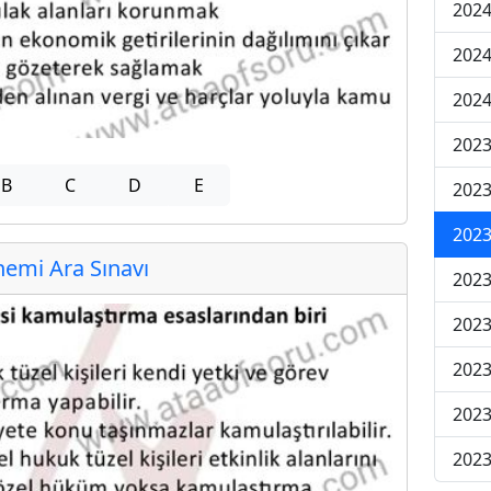
2024
2024
2024
2023
B
C
D
E
2023
2023
emi Ara Sınavı
2023
2023
2023
2023
2023