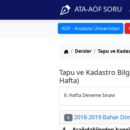
ATA-AÖF SORU
AÖF - Anadolu Üniversitesi
Anasayfa
Dersler
Tapu ve Kadas
Tapu ve Kadastro Bilg
Hafta)
6. Hafta Deneme Sınavı
2018-2019 Bahar Dön
1