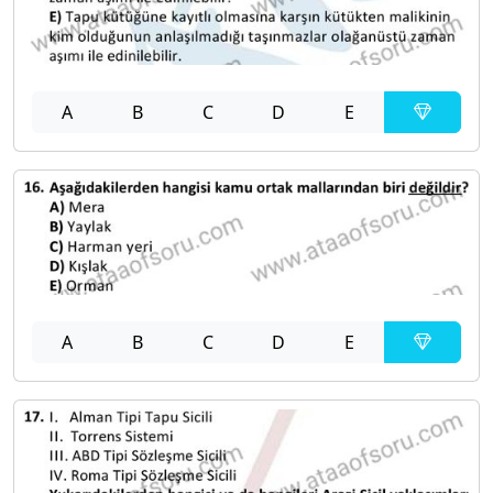
A
B
C
D
E
A
B
C
D
E