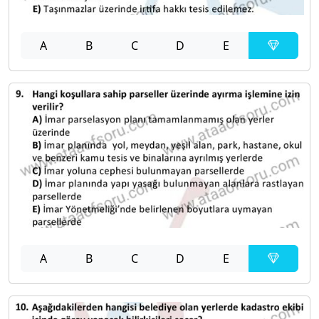
A
B
C
D
E
A
B
C
D
E