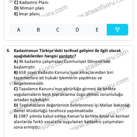
A
B
C
D
E