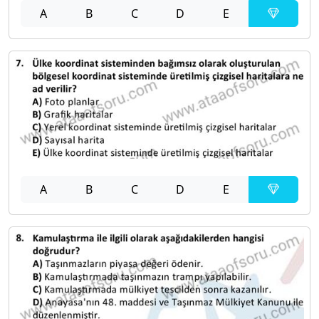
A
B
C
D
E
A
B
C
D
E