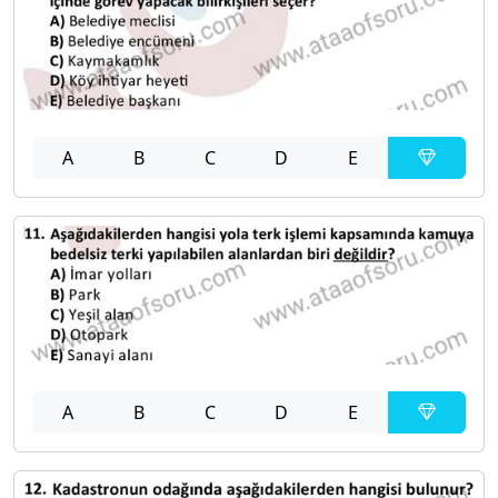
A
B
C
D
E
A
B
C
D
E