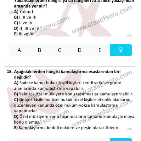
A
B
C
D
E