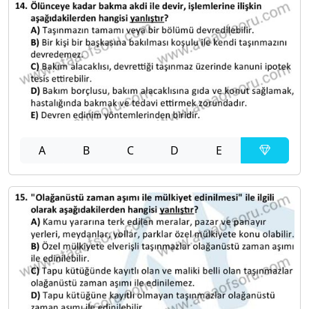
A
B
C
D
E