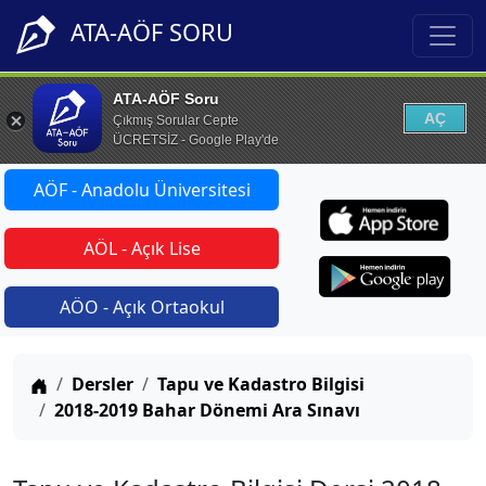
ATA-AÖF SORU
ATA-AÖF Soru
AÇ
Çıkmış Sorular Cepte
ÜCRETSİZ - Google Play'de
AÖF - Anadolu Üniversitesi
AÖL - Açık Lise
AÖO - Açık Ortaokul
Anasayfa
Dersler
Tapu ve Kadastro Bilgisi
2018-2019 Bahar Dönemi Ara Sınavı