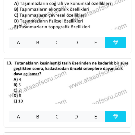
A
B
C
D
E
A
B
C
D
E