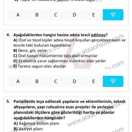
A
B
C
D
E
A
B
C
D
E