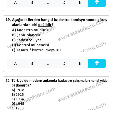
A
B
C
D
E
A
B
C
D
E