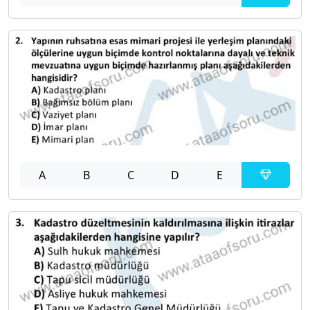
A
B
C
D
E