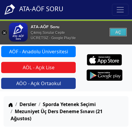
ATA-AÖF SORU
ATA-AÖF Soru
AÇ
Çıkmış Sorular Cepte
ÜCRETSİZ - Google Play'de
AÖF - Anadolu Üniversitesi
AÖL - Açık Lise
AÖO - Açık Ortaokul
Anasayfa
Dersler
Sporda Yetenek Seçimi
Mezuniyet Üç Ders Deneme Sınavı (21
Ağustos)