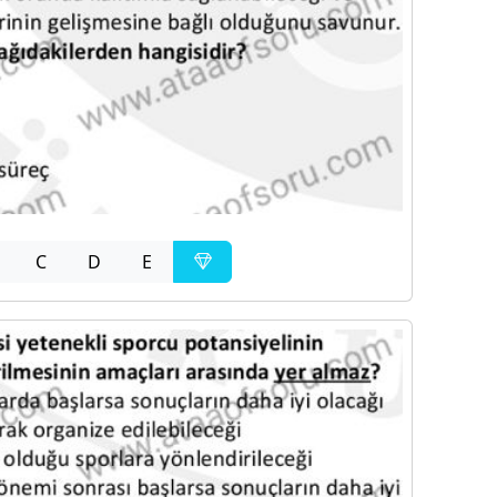
C
D
E