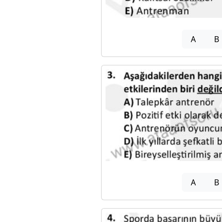
A
B
A
B