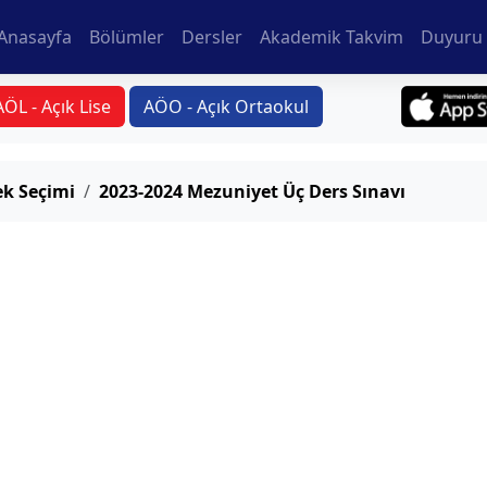
Anasayfa
Bölümler
Dersler
Akademik Takvim
Duyuru 
AÖL - Açık Lise
AÖO - Açık Ortaokul
ek Seçimi
2023-2024 Mezuniyet Üç Ders Sınavı