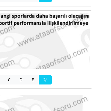
C
D
E