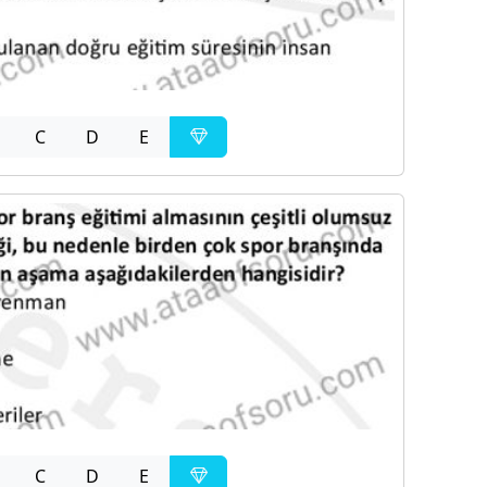
C
D
E
C
D
E