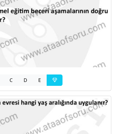
C
D
E