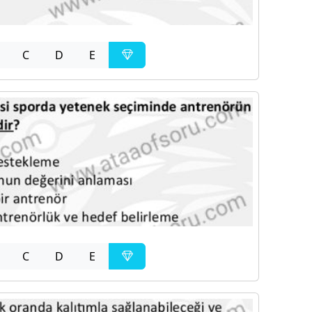
C
D
E
C
D
E