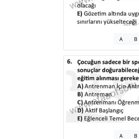
A
B
A
B