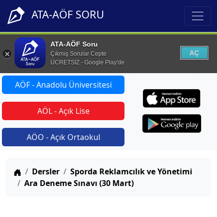
ATA-AÖF SORU
ATA-AÖF Soru
AÇ
Çıkmış Sorular Cepte
ÜCRETSİZ - Google Play'de
AÖF - Anadolu Üniversitesi
AÖL - Açık Lise
AÖO - Açık Ortaokul
Anasayfa
Dersler
Sporda Reklamcılık ve Yönetimi
Ara Deneme Sınavı (30 Mart)