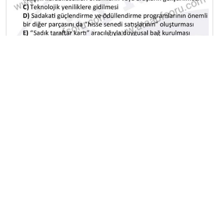
A
B
C
D
E
2024-2025 Bahar Dönemi Ara Sınavı
20
A
B
C
D
E