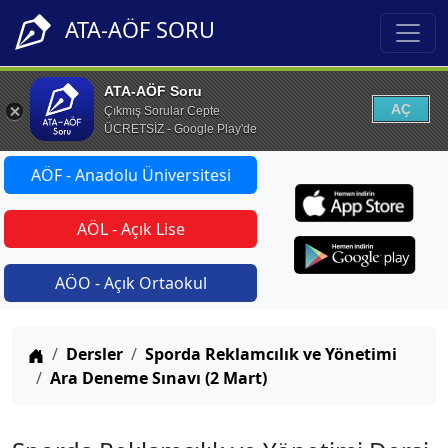
ATA-AÖF SORU
ATA-AÖF Soru
AÇ
Çıkmış Sorular Cepte
ÜCRETSİZ - Google Play'de
AÖF - Anadolu Üniversitesi
AÖL - Açık Lise
AÖO - Açık Ortaokul
Anasayfa
Dersler
Sporda Reklamcılık ve Yönetimi
Ara Deneme Sınavı (2 Mart)