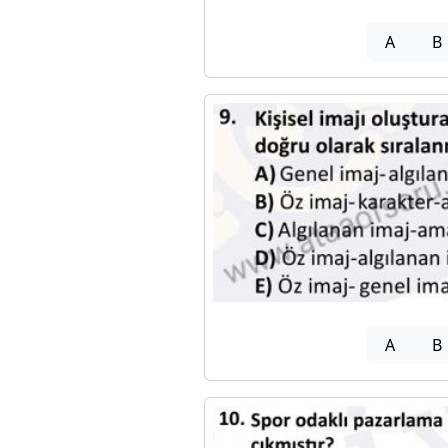
A
B
A
B