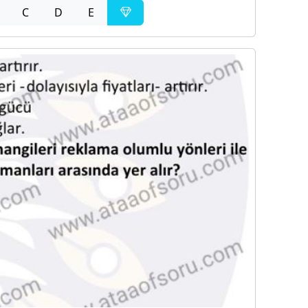
C
D
E