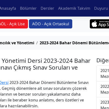
Anasayfa
Bölümler
Dersler
Akademik Takvim
Duyuru 
AÖL - Açık Lise
AÖO - Açık Ortaokul
cılık ve Yönetimi
2023-2024 Bahar Dönemi Bütünleme
e Yönetimi Dersi 2023-2024 Bahar
Diğe
avı Çıkmış Sınav Soruları ve
2021
Mezu
Dersi
2023-2024 Bahar Dönemi Bütünleme Sınavı
2022
i. Geçmiş dönemlere ait sınav sorularını çözerek
Mezu
plarının ve benzer soruları yakalamanız daha
uları ile beraber konu anlatımı, ders özetleri ve
2023
lara hazrılanabilirsin.
Mezu