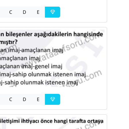
C
D
E
C
D
E