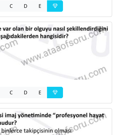
C
D
E
C
D
E