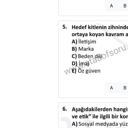
A
B
A
B