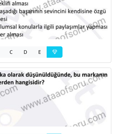
C
D
E