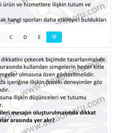
C
D
E