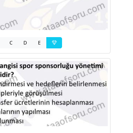
C
D
E