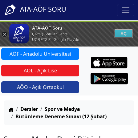
ATA-AÖF SORU
ATA-AÖF Soru
AÇ
Çıkmış Sorular Cepte
ÜCRETSİZ - Google Play'de
AÖF - Anadolu Üniversitesi
AÖL - Açık Lise
AÖO - Açık Ortaokul
Anasayfa
Dersler
Spor ve Medya
Bütünleme Deneme Sınavı (12 Şubat)