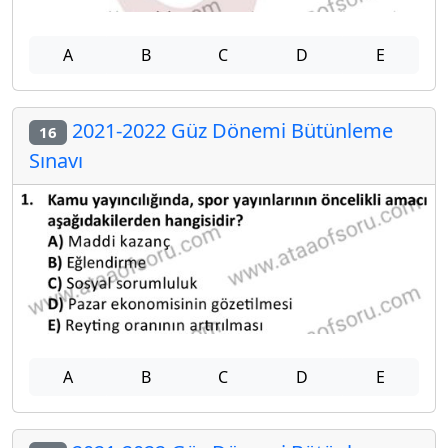
A
B
C
D
E
2021-2022 Güz Dönemi Bütünleme
16
Sınavı
A
B
C
D
E