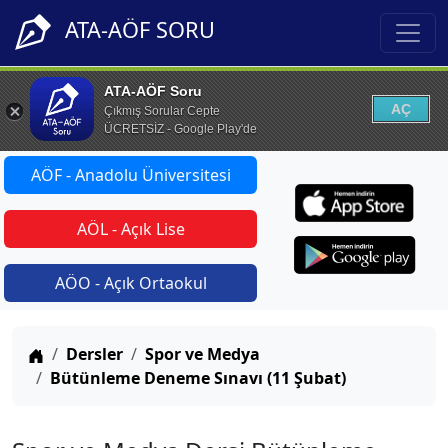
ATA-AÖF SORU
ATA-AÖF Soru
AÇ
Çıkmış Sorular Cepte
ÜCRETSİZ - Google Play'de
AÖF - Anadolu Üniversitesi
AÖL - Açık Lise
AÖO - Açık Ortaokul
Anasayfa
Dersler
Spor ve Medya
Bütünleme Deneme Sınavı (11 Şubat)