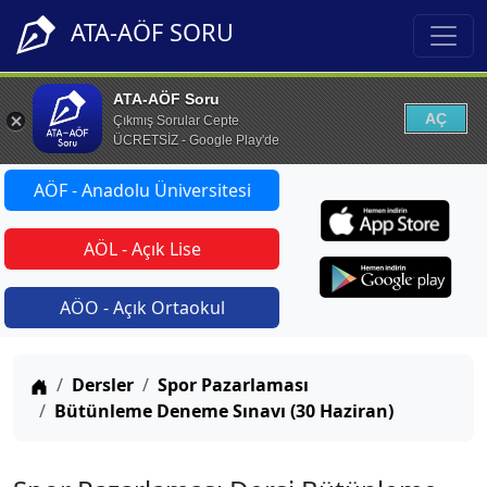
ATA-AÖF SORU
ATA-AÖF Soru
AÇ
Çıkmış Sorular Cepte
ÜCRETSİZ - Google Play'de
AÖF - Anadolu Üniversitesi
AÖL - Açık Lise
AÖO - Açık Ortaokul
Anasayfa
Dersler
Spor Pazarlaması
Bütünleme Deneme Sınavı (30 Haziran)