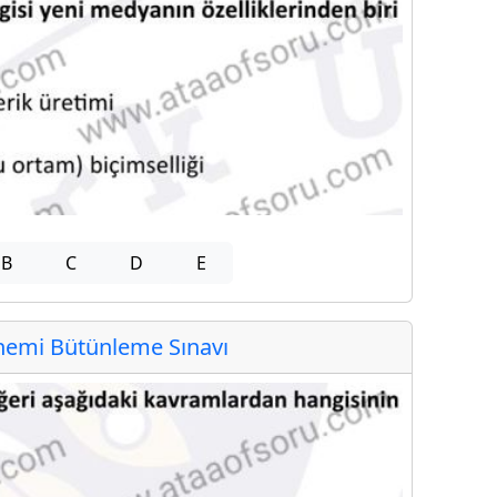
B
C
D
E
emi Bütünleme Sınavı