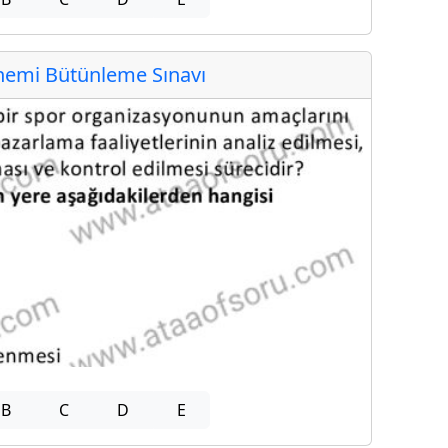
emi Bütünleme Sınavı
B
C
D
E