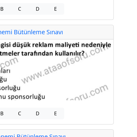
B
C
D
E
emi Bütünleme Sınavı
B
C
D
E
nemi Bütünleme Sınavı