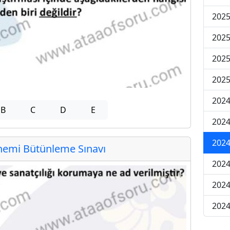
202
202
202
2025
202
B
C
D
E
202
202
emi Bütünleme Sınavı
202
2024
2024