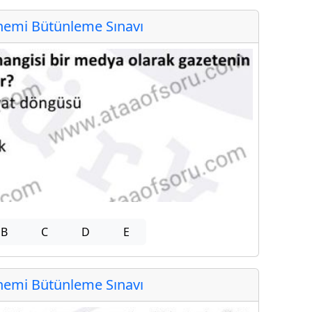
emi Bütünleme Sınavı
B
C
D
E
emi Bütünleme Sınavı