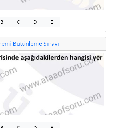
B
C
D
E
emi Bütünleme Sınavı
B
C
D
E