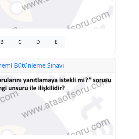
B
C
D
E
emi Bütünleme Sınavı