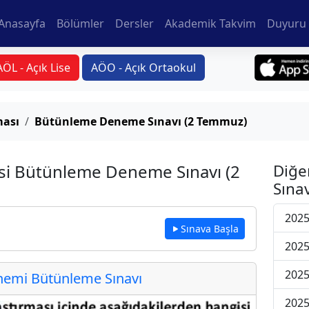
Anasayfa
Bölümler
Dersler
Akademik Takvim
Duyuru 
AÖL - Açık Lise
AÖO - Açık Ortaokul
ması
Bütünleme Deneme Sınavı (2 Temmuz)
si Bütünleme Deneme Sınavı (2
Diğe
Sınav
202
Sınava Başla
202
202
emi Bütünleme Sınavı
202