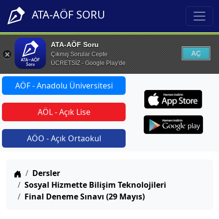
ATA-AÖF SORU
ATA-AÖF Soru
AÇ
Çıkmış Sorular Cepte
ÜCRETSİZ - Google Play'de
AÖF - Anadolu Üniversitesi
AÖL - Açık Lise
AÖO - Açık Ortaokul
Anasayfa
Dersler
Sosyal Hizmette Bilişim Teknolojileri
Final Deneme Sınavı (29 Mayıs)