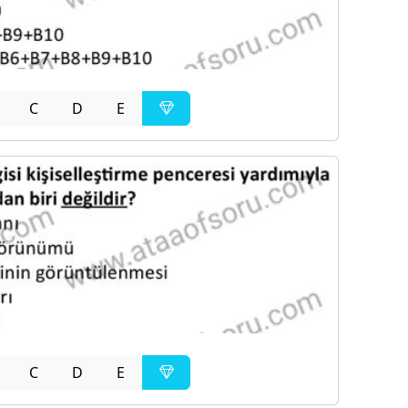
C
D
E
C
D
E