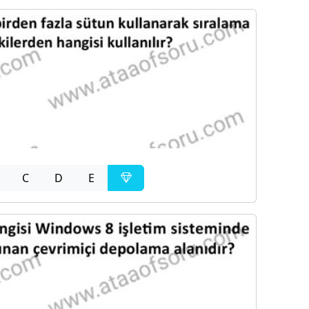
C
D
E