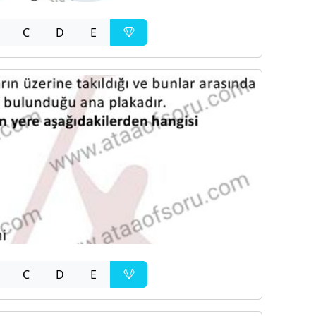
C
D
E
C
D
E