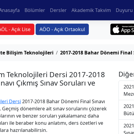
Anasayfa
Bölümler
Dersler
Akademik Takvim
Duyuru 
AÖL - Açık Lise
AÖO - Açık Ortaokul
e Bilişim Teknolojileri
2017-2018 Bahar Dönemi Final 
im Teknolojileri Dersi 2017-2018
Diğe
navı Çıkmış Sınav Soruları ve
2021
Mezu
leri Dersi
2017-2018 Bahar Dönemi Final Sınavı
2021
i. Geçmiş dönemlere ait sınav sorularını çözerek
Bütü
plarının ve benzer soruları yakalamanız daha
uları ile beraber konu anlatımı, ders özetleri ve
2021
lara hazrılanabilirsin.
Sına