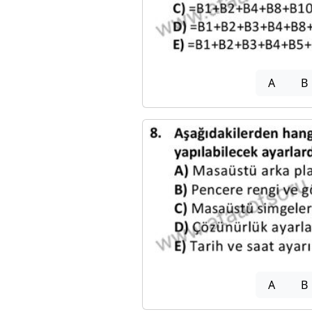
A
B
A
B