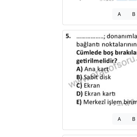
A
B
A
B