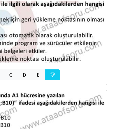
C
D
E