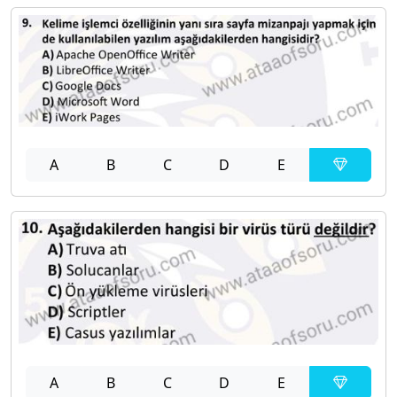
A
B
C
D
E
A
B
C
D
E