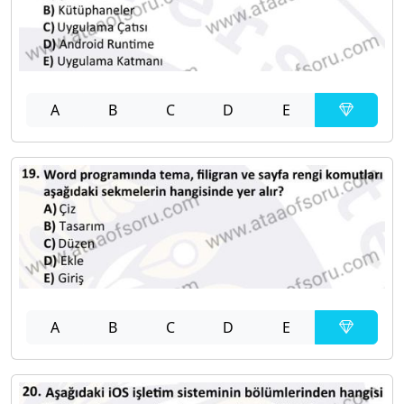
A
B
C
D
E
A
B
C
D
E