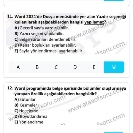
A
B
C
D
E