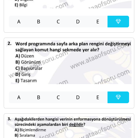
A
B
C
D
E
A
B
C
D
E