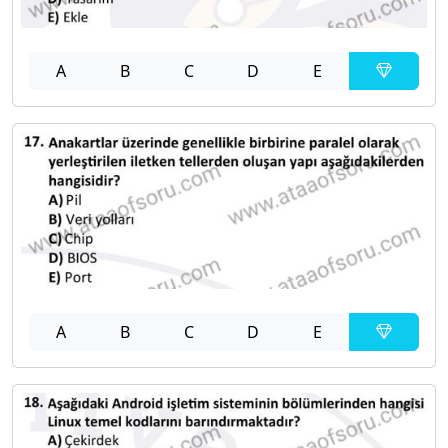
A
B
C
D
E
A
B
C
D
E