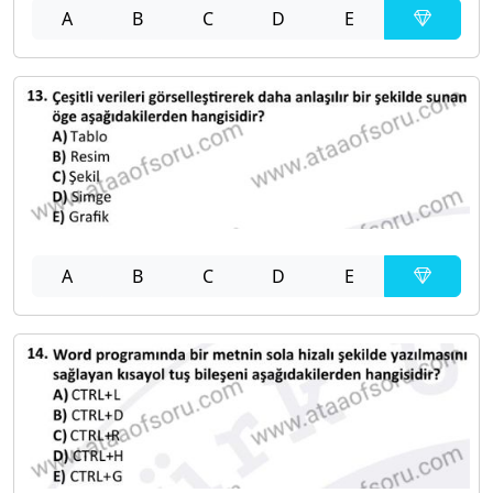
A
B
C
D
E
A
B
C
D
E