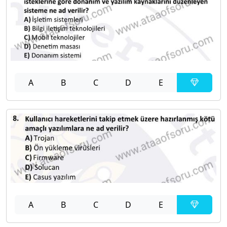
A
B
C
D
E
A
B
C
D
E