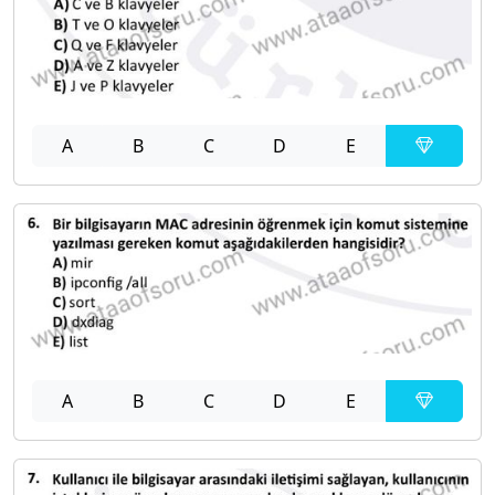
A
B
C
D
E
A
B
C
D
E