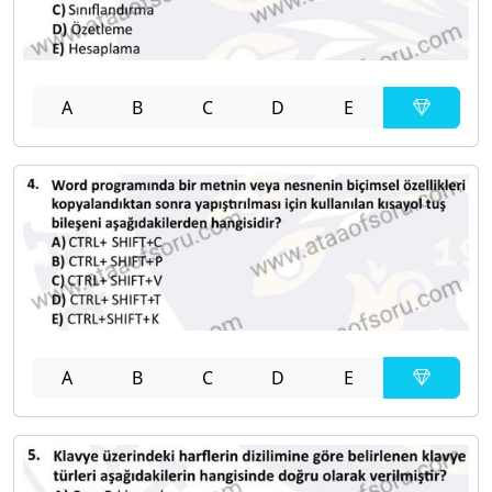
A
B
C
D
E
A
B
C
D
E