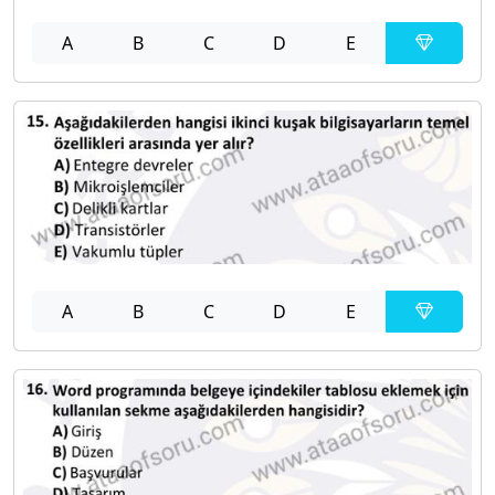
A
B
C
D
E
A
B
C
D
E