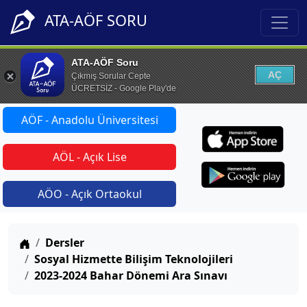
ATA-AÖF SORU
ATA-AÖF Soru
AÇ
Çıkmış Sorular Cepte
ÜCRETSİZ - Google Play'de
AÖF - Anadolu Üniversitesi
AÖL - Açık Lise
AÖO - Açık Ortaokul
Anasayfa
Dersler
Sosyal Hizmette Bilişim Teknolojileri
2023-2024 Bahar Dönemi Ara Sınavı