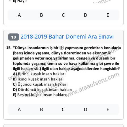
A
B
C
D
E
2018-2019 Bahar Dönemi Ara Sınavı
10
A
B
C
D
E