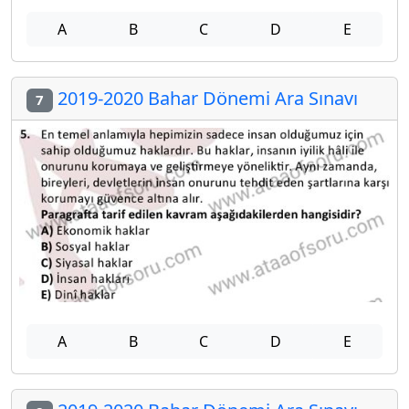
A
B
C
D
E
2019-2020 Bahar Dönemi Ara Sınavı
7
A
B
C
D
E