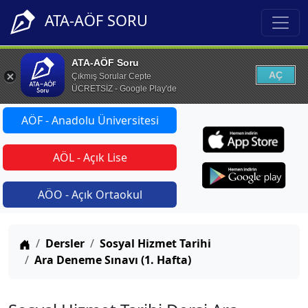
ATA-AÖF SORU
ATA-AÖF Soru
AÇ
Çıkmış Sorular Cepte
ÜCRETSİZ - Google Play'de
AÖF - Anadolu Üniversitesi
AÖL - Açık Lise
AÖO - Açık Ortaokul
Anasayfa
Dersler
Sosyal Hizmet Tarihi
Ara Deneme Sınavı (1. Hafta)