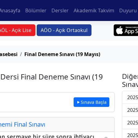
Anasayfa
Bölümler
Dersler
Akademik Takvim
Duyuru 
AÖL - Açık Lise
AÖO - Açık Ortaokul
asebesi
Final Deneme Sınavı (19 Mayıs)
Dersi Final Deneme Sınavı (19
Diğe
Sınav
2025
Sınava Başla
2025
2025
mi Final Sınavı
2025