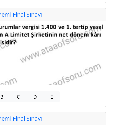
mi Final Sınavı
B
C
D
E
mi Final Sınavı