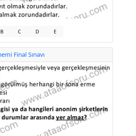
B
C
D
E
mi Final Sınavı