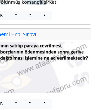
B
C
D
E
mi Final Sınavı
B
C
D
E