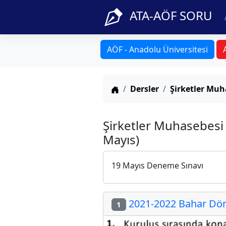
ATA-AÖF SORU
AÖF - Anadolu Üniversitesi
Anasayfa
Dersler
Şirketler Muh
Şirketler Muhasebesi 
Mayıs)
19 Mayıs Deneme Sınavı
2021-2022 Bahar Döne
1