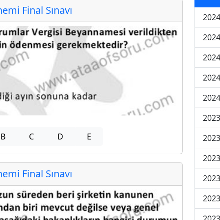
mi Final Sınavı
2024
2024
2024
2024
2024
202
B
C
D
E
202
202
mi Final Sınavı
2023
2023
2023