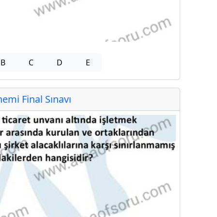
B
C
D
E
mi Final Sınavı