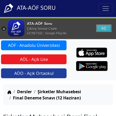
ATA-AÖF SORU
ATA-AÖF Soru
AÇ
Çıkmış Sorular Cepte
ÜCRETSİZ - Google Play'de
AÖF - Anadolu Üniversitesi
AÖL - Açık Lise
AÖO - Açık Ortaokul
Anasayfa
Dersler
Şirketler Muhasebesi
Final Deneme Sınavı (12 Haziran)