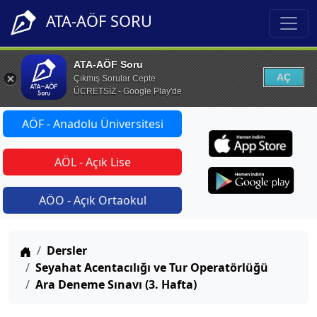
ATA-AÖF SORU
ATA-AÖF Soru
AÇ
Çıkmış Sorular Cepte
ÜCRETSİZ - Google Play'de
AÖF - Anadolu Üniversitesi
AÖL - Açık Lise
AÖO - Açık Ortaokul
Anasayfa
Dersler
Seyahat Acentacılığı ve Tur Operatörlüğü
Ara Deneme Sınavı (3. Hafta)