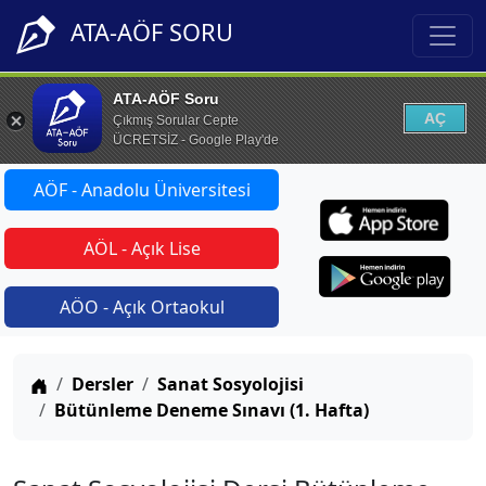
ATA-AÖF SORU
ATA-AÖF Soru
AÇ
Çıkmış Sorular Cepte
ÜCRETSİZ - Google Play'de
AÖF - Anadolu Üniversitesi
AÖL - Açık Lise
AÖO - Açık Ortaokul
Anasayfa
Dersler
Sanat Sosyolojisi
Bütünleme Deneme Sınavı (1. Hafta)