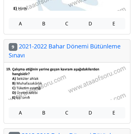
A
B
C
D
E
2021-2022 Bahar Dönemi Bütünleme
9
Sınavı
A
B
C
D
E