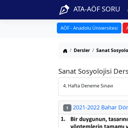
ATA-AÖF SORU
AÖF - Anadolu Üniversitesi
Anasayfa
Dersler
Sanat Sosyolo
Sanat Sosyolojisi Der
4. Hafta Deneme Sınavı
2021-2022 Bahar Dön
1