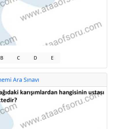
B
C
D
E
emi Ara Sınavı