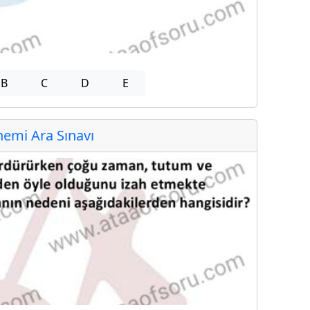
B
C
D
E
emi Ara Sınavı