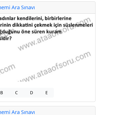
emi Ara Sınavı
B
C
D
E
emi Ara Sınavı