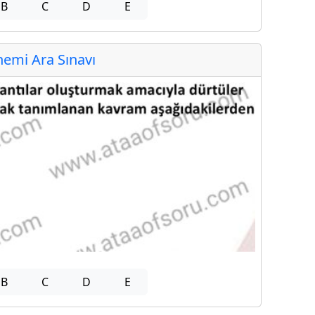
B
C
D
E
emi Ara Sınavı
B
C
D
E