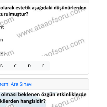
B
C
D
E
emi Ara Sınavı