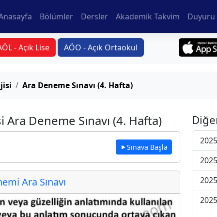
Anasayfa
Bölümler
Dersler
Akademik Takvim
Duyuru 
AÖL - Açık Lise
AÖO - Açık Ortaokul
jisi
Ara Deneme Sınavı (4. Hafta)
si Ara Deneme Sınavı (4. Hafta)
Diğe
2025
Sınava Başla
2025
2025
emi Ara Sınavı
2025