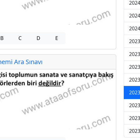
2024
2024
2024
B
C
D
E
2023
2023
emi Ara Sınavı
2023
2023
2023
2023
2023
2023