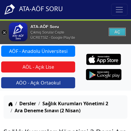
ATA-AÖF SORU
ATA-AÖF Soru
AÇ
Çıkmış Sorular Cepte
ÜCRETSİZ - Google Play'de
AÖF - Anadolu Üniversitesi
AÖL - Açık Lise
AÖO - Açık Ortaokul
Anasayfa
Dersler
Sağlık Kurumları Yönetimi 2
Ara Deneme Sınavı (2 Nisan)