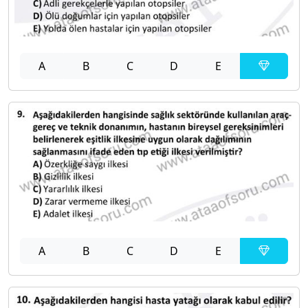
A
B
C
D
E
A
B
C
D
E