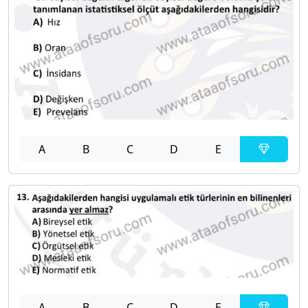
A
B
C
D
E
A
B
C
D
E