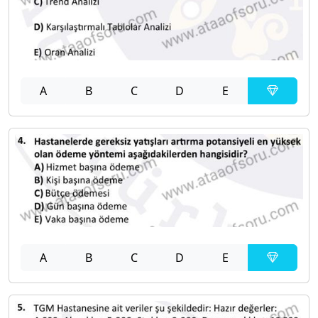
A
B
C
D
E
A
B
C
D
E