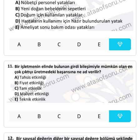
A
B
C
D
E
A
B
C
D
E