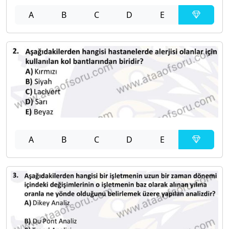
A
B
C
D
E
A
B
C
D
E