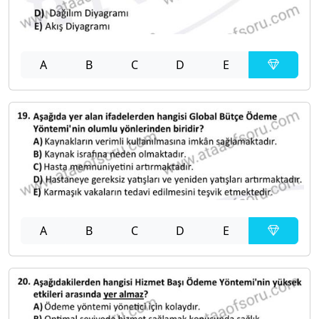
A
B
C
D
E
A
B
C
D
E