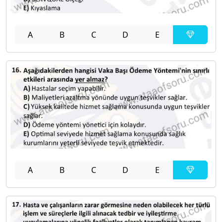
A
B
C
D
E
A
B
C
D
E