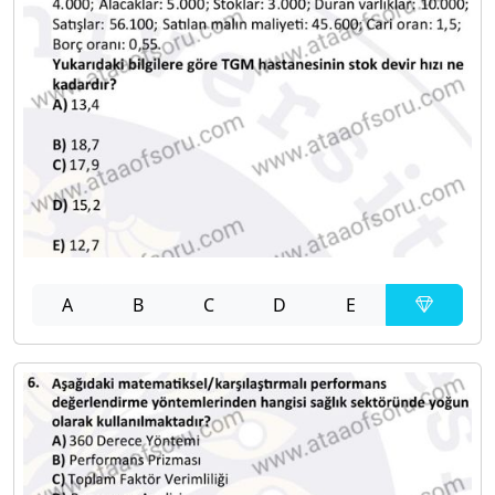
A
B
C
D
E