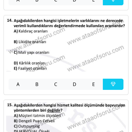
A
B
C
D
E