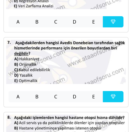
A
B
C
D
E
A
B
C
D
E