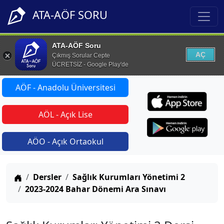
ATA-AÖF SORU
ATA-AÖF Soru
AÇ
Çıkmış Sorular Cepte
ÜCRETSİZ - Google Play'de
AÖF - Anadolu Üniversitesi
AÖL - Açık Lise
AÖO - Açık Ortaokul
Anasayfa
Dersler
Sağlık Kurumları Yönetimi 2
2023-2024 Bahar Dönemi Ara Sınavı