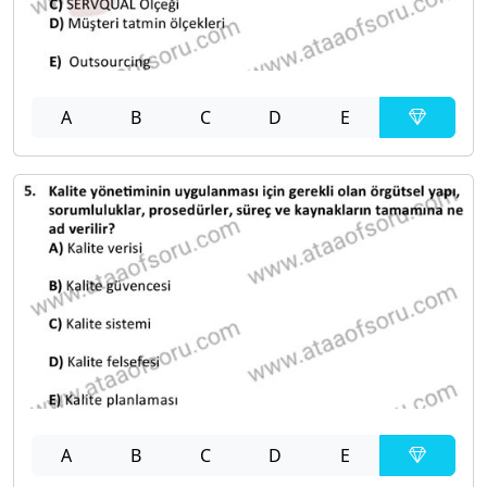
A
B
C
D
E
A
B
C
D
E