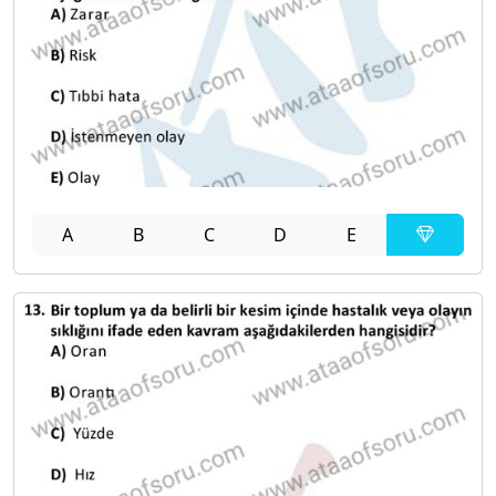
A
B
C
D
E