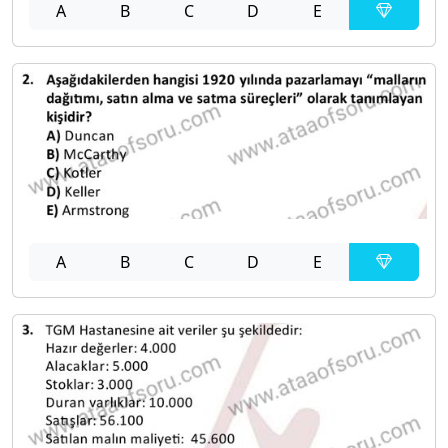
A
B
C
D
E
A
B
C
D
E