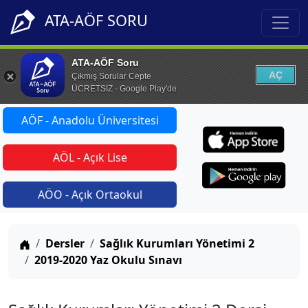
ATA-AÖF SORU
ATA-AÖF Soru
AÇ
Çıkmış Sorular Cepte
ÜCRETSİZ - Google Play'de
AÖF - Anadolu Üniversitesi
AÖL - Açık Lise
AÖO - Açık Ortaokul
Anasayfa
Dersler
Sağlık Kurumları Yönetimi 2
2019-2020 Yaz Okulu Sınavı