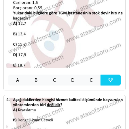
A
B
C
D
E