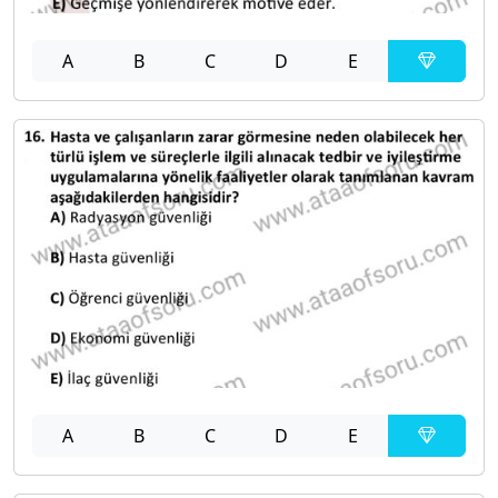
A
B
C
D
E
A
B
C
D
E