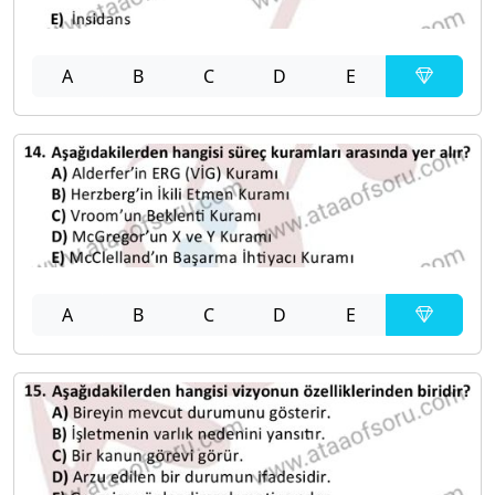
A
B
C
D
E
A
B
C
D
E