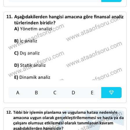
A
B
C
D
E