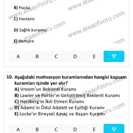
A
B
C
D
E
A
B
C
D
E