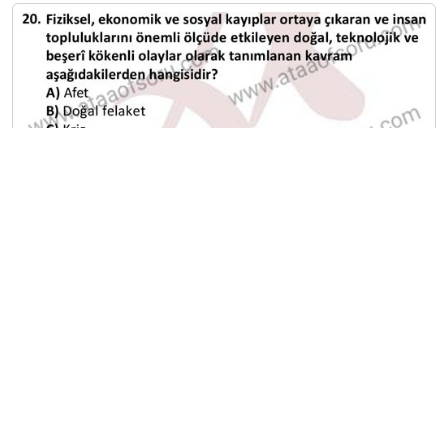
A
B
C
D
E
Diğer Sınavlar
2021-2022 Yaz Okulu Dönemi Mezuniyet Üç Ders
Sınavı
2021-2022 Bahar Dönemi Bütünleme Sınavı
2021-2022 Bahar Dönemi Final Sınavı