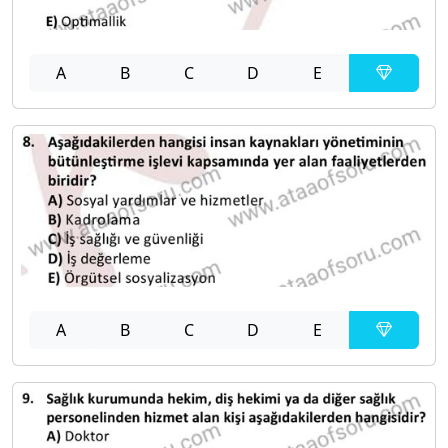
A
B
C
D
E
A
B
C
D
E