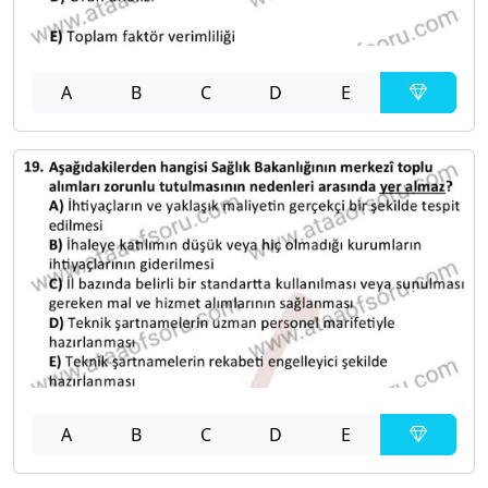
A
B
C
D
E
A
B
C
D
E