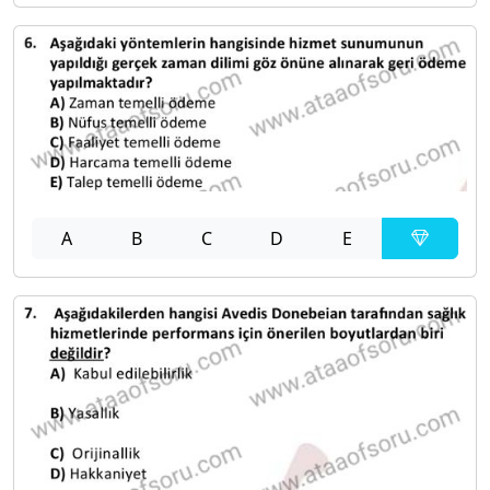
A
B
C
D
E