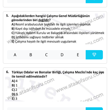
A
B
C
D
E