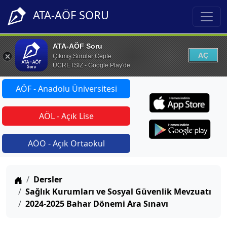
ATA-AÖF SORU
ATA-AÖF Soru
AÇ
Çıkmış Sorular Cepte
ÜCRETSİZ - Google Play'de
AÖF - Anadolu Üniversitesi
AÖL - Açık Lise
AÖO - Açık Ortaokul
Anasayfa
Dersler
Sağlık Kurumları ve Sosyal Güvenlik Mevzuatı
2024-2025 Bahar Dönemi Ara Sınavı