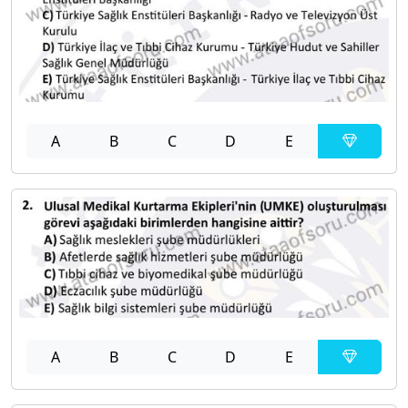
A
B
C
D
E
A
B
C
D
E