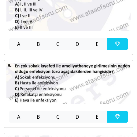
A
B
C
D
E
A
B
C
D
E