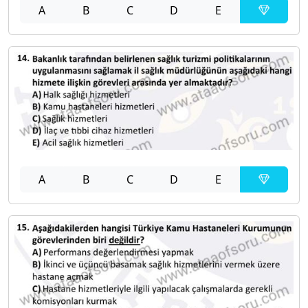
A
B
C
D
E
A
B
C
D
E