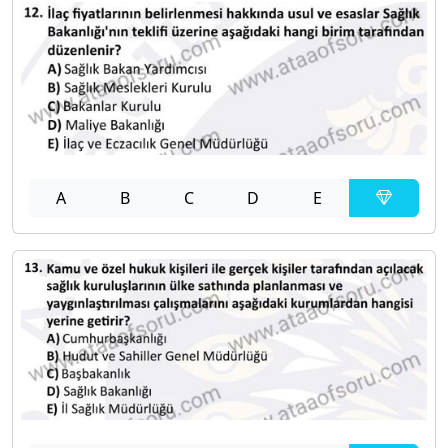
A
B
C
D
E