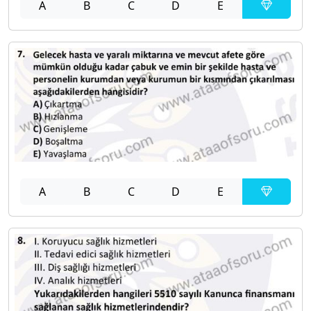
A
B
C
D
E
A
B
C
D
E