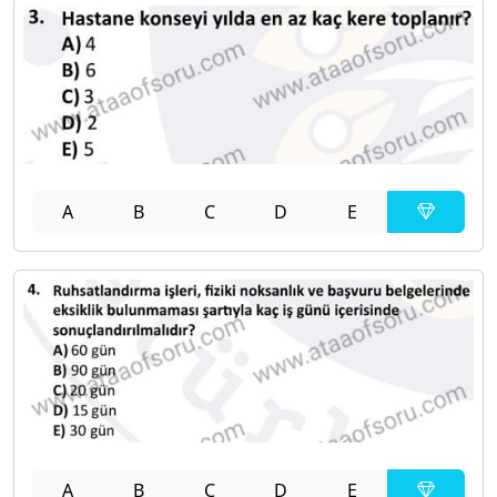
A
B
C
D
E
A
B
C
D
E