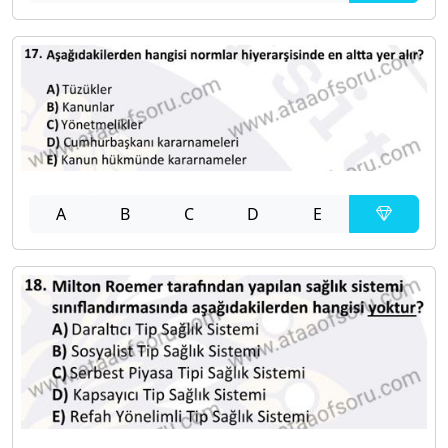
A
B
C
D
E