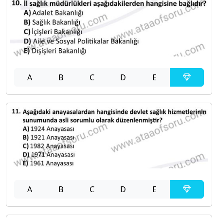
A
B
C
D
E
A
B
C
D
E