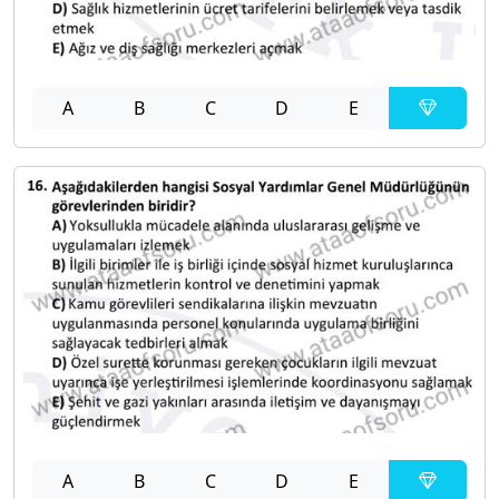
A
B
C
D
E
A
B
C
D
E