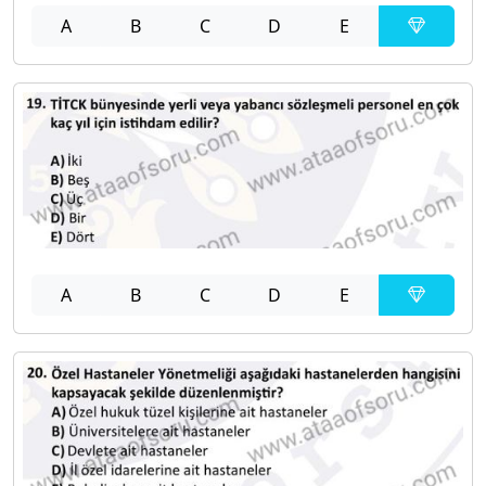
A
B
C
D
E
A
B
C
D
E