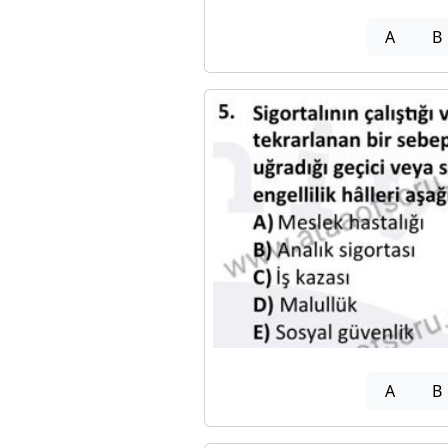
A
B
A
B