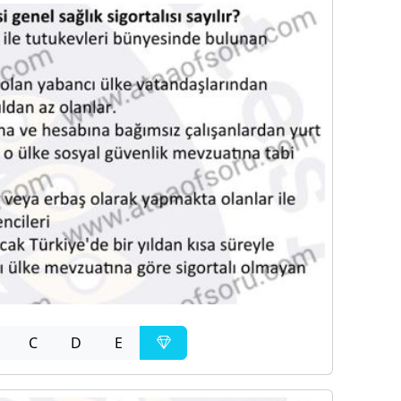
C
D
E