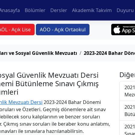
Anasayfa
Bölümler
Dersler
Akademik Takvim
Duyuru 
AÖL - Açık Lise
AÖO - Açık Ortaokul
arı ve Sosyal Güvenlik Mevzuatı
2023-2024 Bahar Dön
osyal Güvenlik Mevzuatı Dersi
Diğe
emi Bütünleme Sınavı Çıkmış
2021
ümleri
Mezu
nlik Mevzuatı Dersi
2023-2024 Bahar Dönemi
2021
oruları ve Özetleri. Geçmiş dönemlere ait sınav
Bütü
ebilecek soru kalıplarının ve benzer soruları
. Çıkmış sınav soruları ile beraber konu anlatımı,
2021
avları ile sınavlara hazrılanabilirsin.
Sına