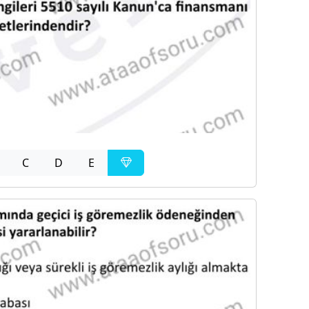
C
D
E