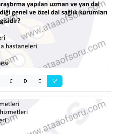
C
D
E