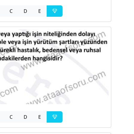
C
D
E
C
D
E