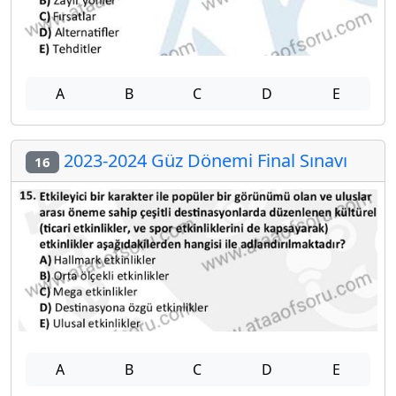
A
B
C
D
E
2023-2024 Güz Dönemi Final Sınavı
16
A
B
C
D
E