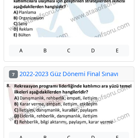
A
B
C
D
E
2022-2023 Güz Dönemi Final Sınavı
7
A
B
C
D
E