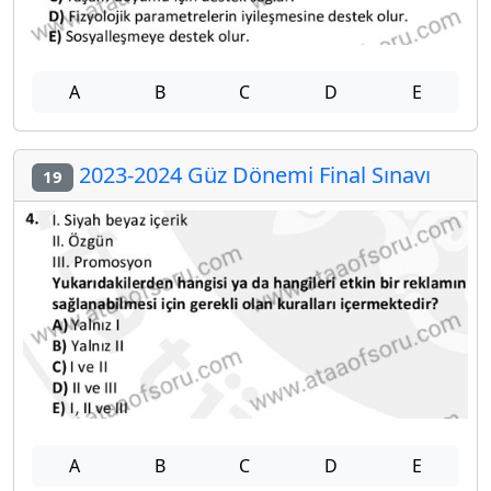
A
B
C
D
E
2023-2024 Güz Dönemi Final Sınavı
19
A
B
C
D
E