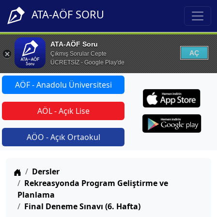
ATA-AÖF SORU
ATA-AÖF Soru
AÇ
Çıkmış Sorular Cepte
ÜCRETSİZ - Google Play'de
AÖF - Anadolu Üniversitesi
AÖL - Açık Lise
AÖO - Açık Ortaokul
Anasayfa
Dersler
Rekreasyonda Program Geliştirme ve
Planlama
Final Deneme Sınavı (6. Hafta)