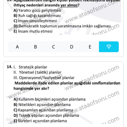
A
B
C
D
E