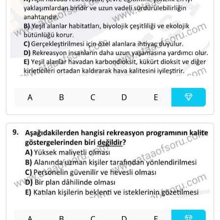
A
B
C
D
E
A
B
C
D
E