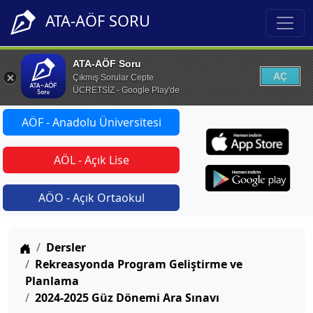
ATA-AÖF SORU
ATA-AÖF Soru
AÇ
Çıkmış Sorular Cepte
ÜCRETSİZ - Google Play'de
AÖF - Anadolu Üniversitesi
AÖL - Açık Lise
AÖO - Açık Ortaokul
Anasayfa
Dersler
Rekreasyonda Program Geliştirme ve
Planlama
2024-2025 Güz Dönemi Ara Sınavı