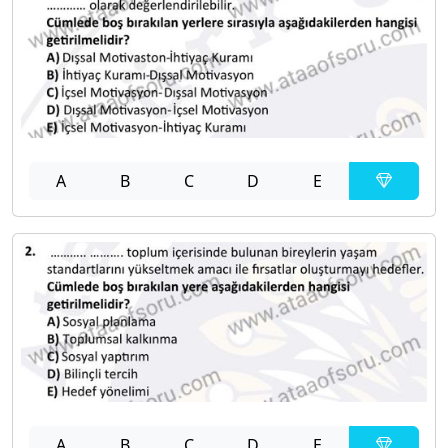
A
B
C
D
E
A
B
C
D
E