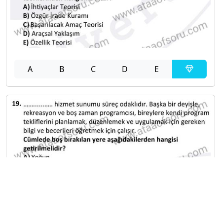
A
B
C
D
E
A
B
C
D
E