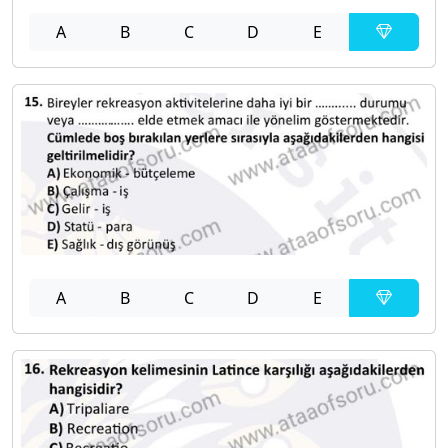
A
B
C
D
E
A
B
C
D
E