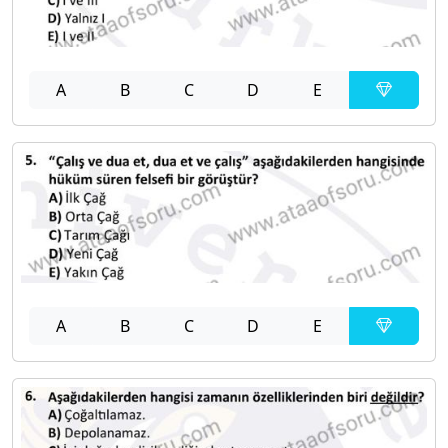
A
B
C
D
E
A
B
C
D
E