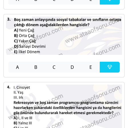
A
B
C
D
E