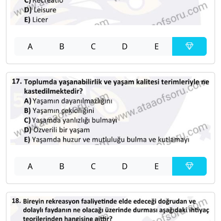
A
B
C
D
E
A
B
C
D
E