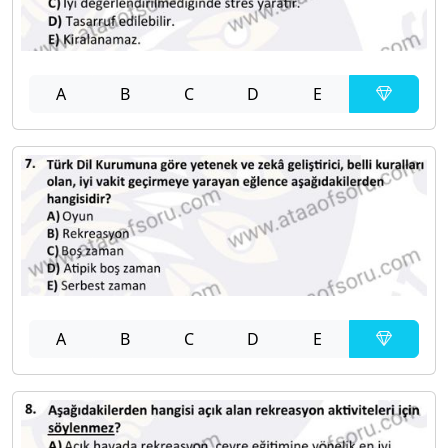
A
B
C
D
E
A
B
C
D
E