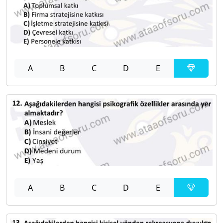
A
B
C
D
E
A
B
C
D
E