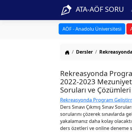
ATA-AÖF SORU
AÖF - Anadolu Üniversitesi
Anasayfa
Dersler
Rekreasyonda
Rekreasyonda Program
2022-2023 Mezuniyet 
Soruları ve Çözümleri
Rekreasyonda Program Geliştir
Ders Sınavı Çıkmış Sınav Sorular
sorularını çözerek sınavlarda gel
yakalamanız daha kolay olacaktır
ders özetleri ve online deneme sın