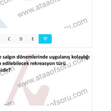
C
D
E