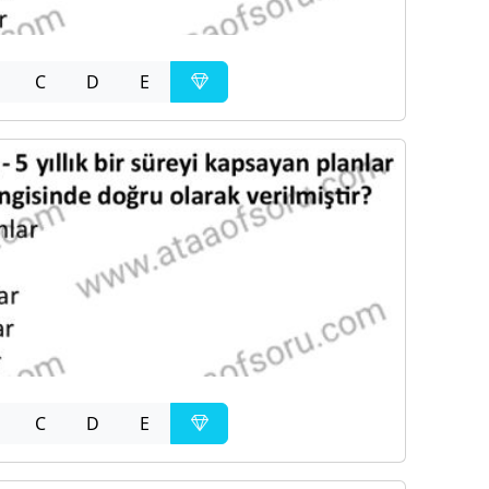
C
D
E
C
D
E