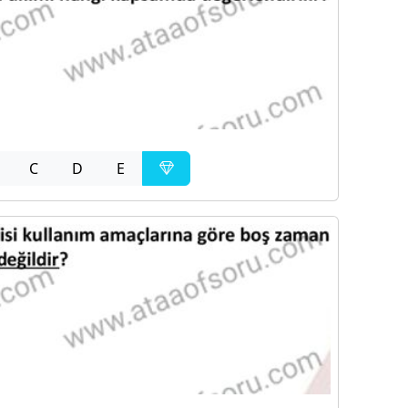
C
D
E