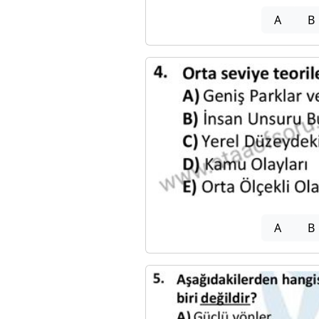
A
B
A
B