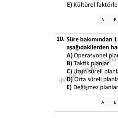
A
B
A
B