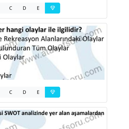
C
D
E
C
D
E