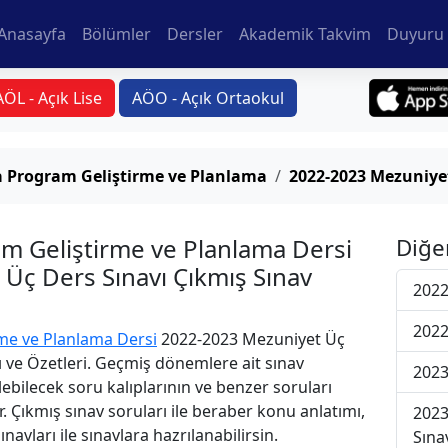
Anasayfa
Bölümler
Dersler
Akademik Takvim
Duyuru 
AÖL - Açık Lise
AÖO - Açık Ortaokul
 Program Geliştirme ve Planlama
2022-2023 Mezuniyet
 Geliştirme ve Planlama Dersi
Diğe
Üç Ders Sınavı Çıkmış Sınav
2022
2022
me ve Planlama Dersi
2022-2023 Mezuniyet Üç
ı ve Özetleri. Geçmiş dönemlere ait sınav
2023
ebilecek soru kalıplarının ve benzer soruları
. Çıkmış sınav soruları ile beraber konu anlatımı,
2023
avları ile sınavlara hazrılanabilirsin.
Sına