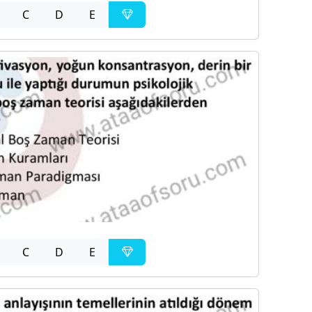
C
D
E
C
D
E