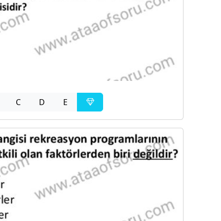
C
D
E