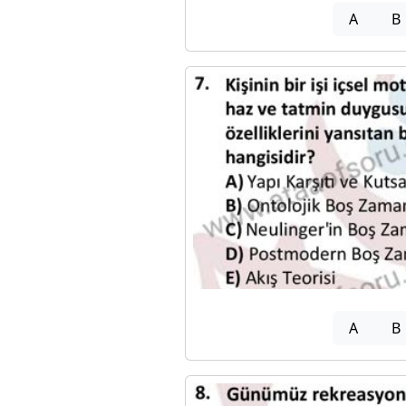
A
B
A
B