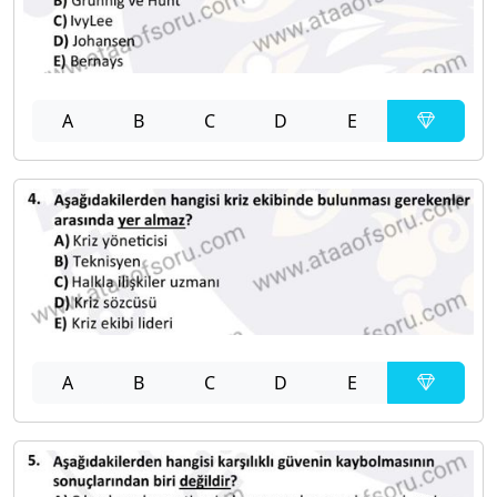
A
B
C
D
E
A
B
C
D
E