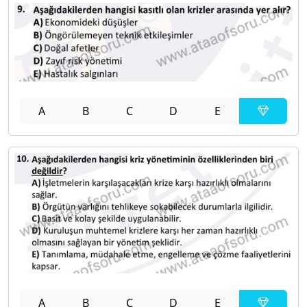
A
B
C
D
E
A
B
C
D
E