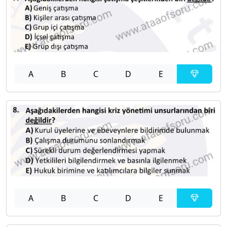
A
B
C
D
E
A
B
C
D
E