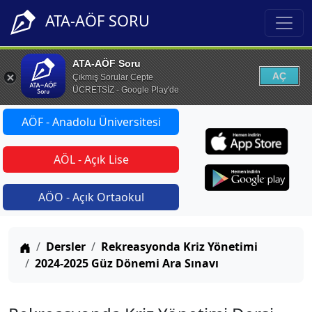
ATA-AÖF SORU
ATA-AÖF Soru
AÇ
Çıkmış Sorular Cepte
ÜCRETSİZ - Google Play'de
AÖF - Anadolu Üniversitesi
AÖL - Açık Lise
AÖO - Açık Ortaokul
Anasayfa
Dersler
Rekreasyonda Kriz Yönetimi
2024-2025 Güz Dönemi Ara Sınavı