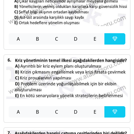
A
B
C
D
E
A
B
C
D
E