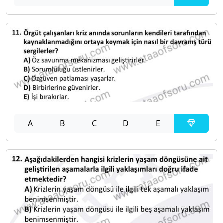
A
B
C
D
E