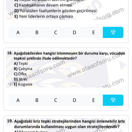
A
B
C
D
E
A
B
C
D
E