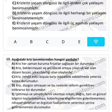
A
B
C
D
E