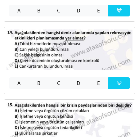
A
B
C
D
E
A
B
C
D
E