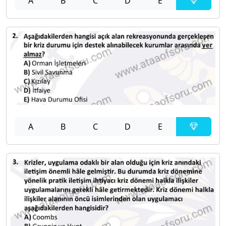
A
B
C
D
E
A
B
C
D
E