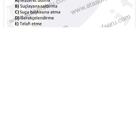
A
B
C
D
E
A
B
C
D
E
Diğer Sınavlar