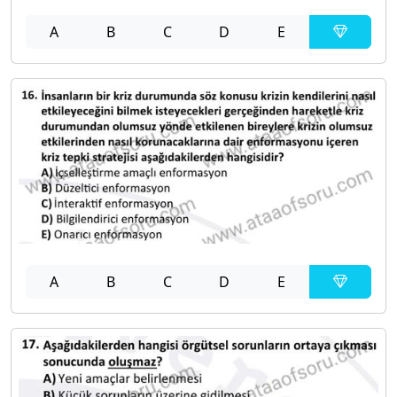
A
B
C
D
E
A
B
C
D
E