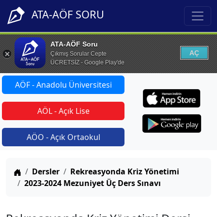
ATA-AÖF SORU
ATA-AÖF Soru
AÇ
Çıkmış Sorular Cepte
ÜCRETSİZ - Google Play'de
AÖF - Anadolu Üniversitesi
AÖL - Açık Lise
AÖO - Açık Ortaokul
Anasayfa
Dersler
Rekreasyonda Kriz Yönetimi
2023-2024 Mezuniyet Üç Ders Sınavı