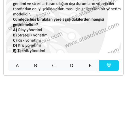
A
B
C
D
E