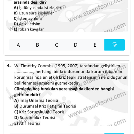
A
B
C
D
E