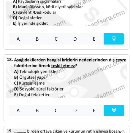
A
B
C
D
E
A
B
C
D
E