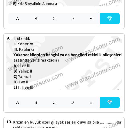
A
B
C
D
E
A
B
C
D
E