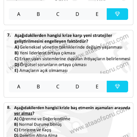
A
B
C
D
E
A
B
C
D
E