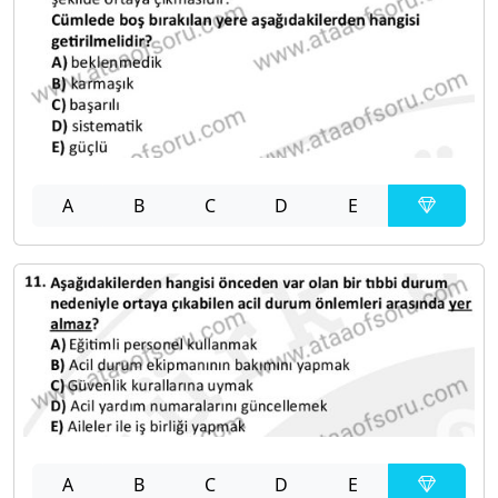
A
B
C
D
E
A
B
C
D
E