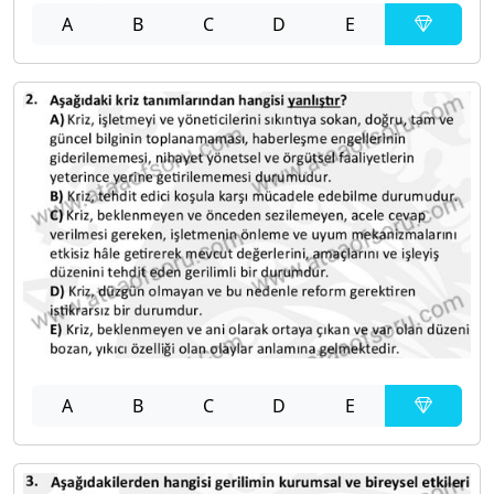
A
B
C
D
E
A
B
C
D
E