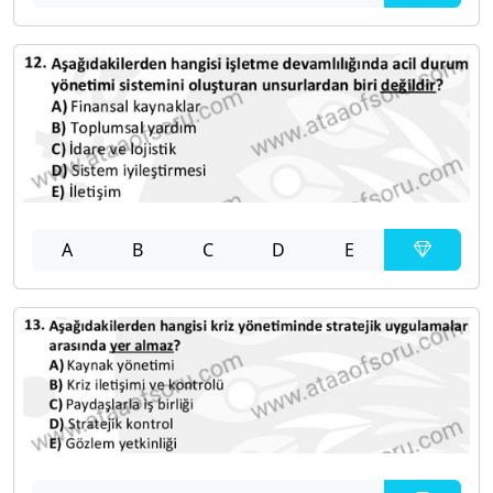
A
B
C
D
E