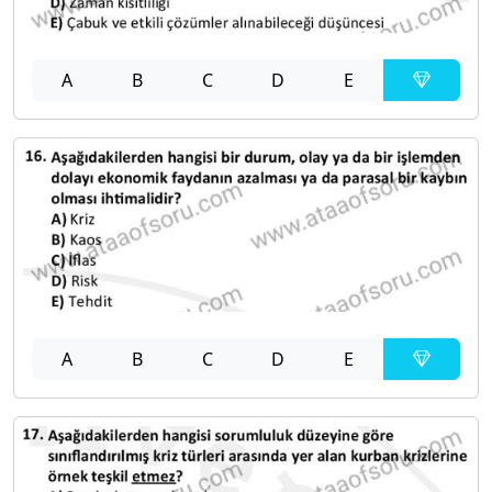
A
B
C
D
E
A
B
C
D
E