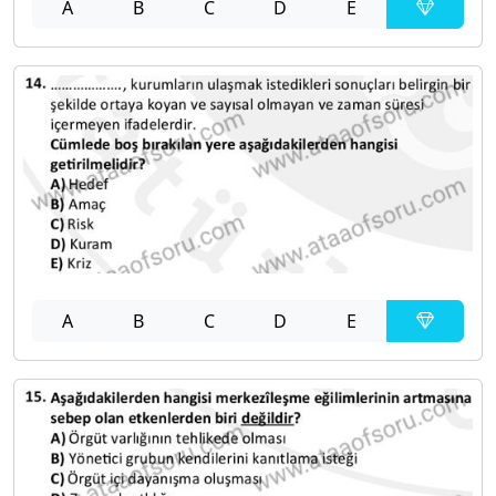
A
B
C
D
E
A
B
C
D
E