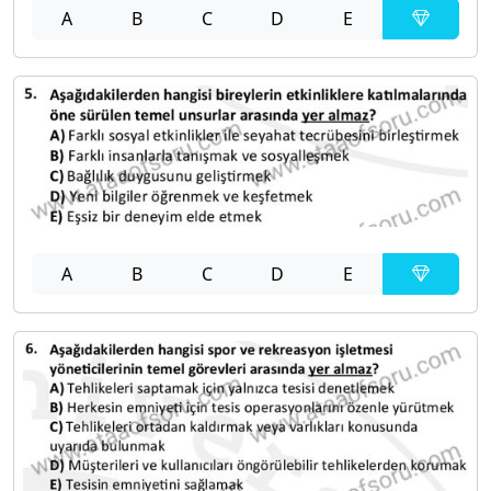
A
B
C
D
E
A
B
C
D
E