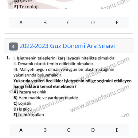
A
B
C
D
E
2022-2023 Güz Dönemi Ara Sınavı
4
A
B
C
D
E