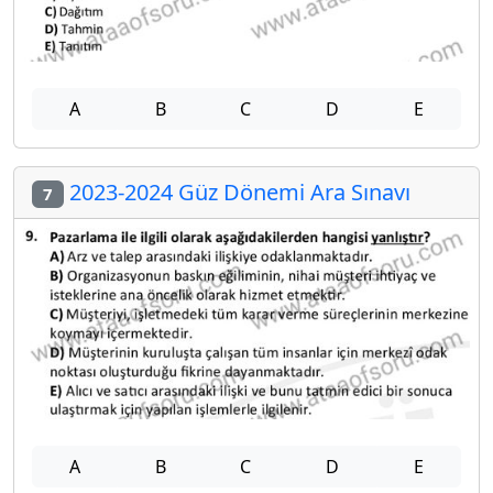
A
B
C
D
E
2023-2024 Güz Dönemi Ara Sınavı
7
A
B
C
D
E