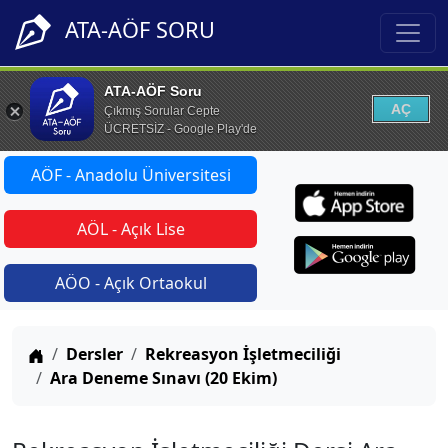
ATA-AÖF SORU
ATA-AÖF Soru
AÇ
Çıkmış Sorular Cepte
ÜCRETSİZ - Google Play'de
AÖF - Anadolu Üniversitesi
AÖL - Açık Lise
AÖO - Açık Ortaokul
Anasayfa
Dersler
Rekreasyon İşletmeciliği
Ara Deneme Sınavı (20 Ekim)