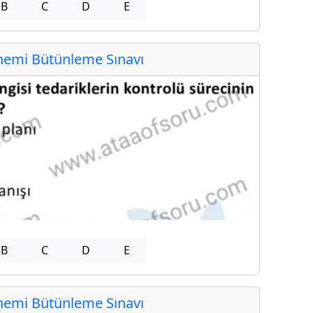
B
C
D
E
emi Bütünleme Sınavı
B
C
D
E
emi Bütünleme Sınavı