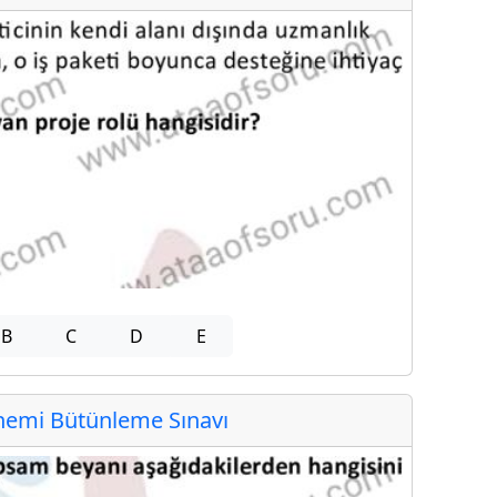
B
C
D
E
emi Bütünleme Sınavı