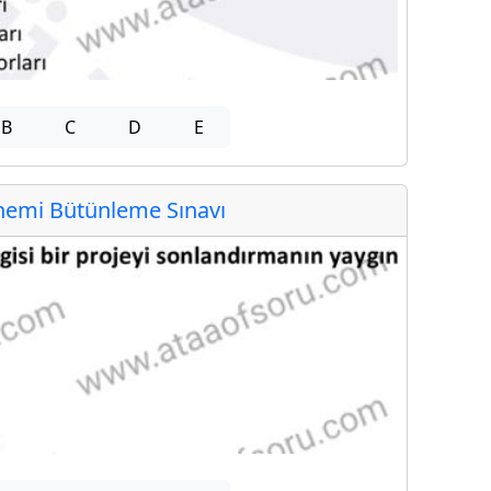
B
C
D
E
emi Bütünleme Sınavı