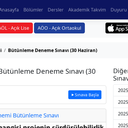
Anasayfa
Bölümler
Dersler
Akademik Takvim
Duyuru 
AÖL - Açık Lise
AÖO - Açık Ortaokul
i
Bütünleme Deneme Sınavı (30 Haziran)
 Bütünleme Deneme Sınavı (30
Diğe
Sınav
202
Sınava Başla
202
202
emi Bütünleme Sınavı
202