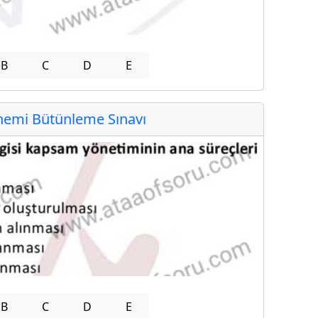
B
C
D
E
emi Bütünleme Sınavı
B
C
D
E