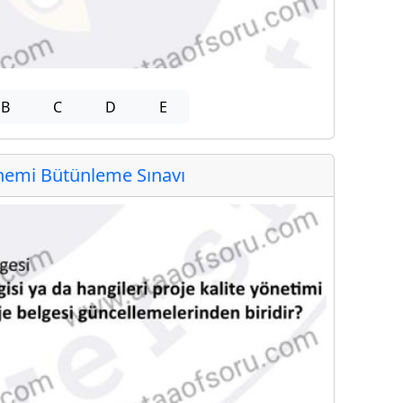
B
C
D
E
emi Bütünleme Sınavı