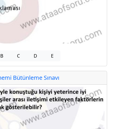
B
C
D
E
emi Bütünleme Sınavı