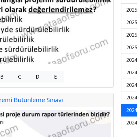
202
202
202
2025
202
202
B
C
D
E
202
202
emi Bütünleme Sınavı
2024
2024