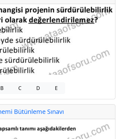
B
C
D
E
emi Bütünleme Sınavı