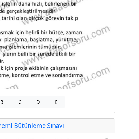
B
C
D
E
emi Bütünleme Sınavı