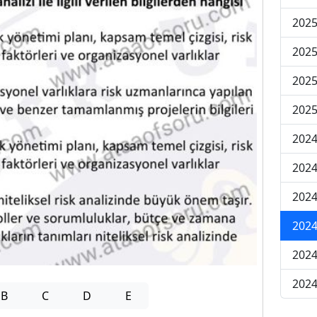
202
202
202
2025
202
202
202
202
2024
2024
B
C
D
E