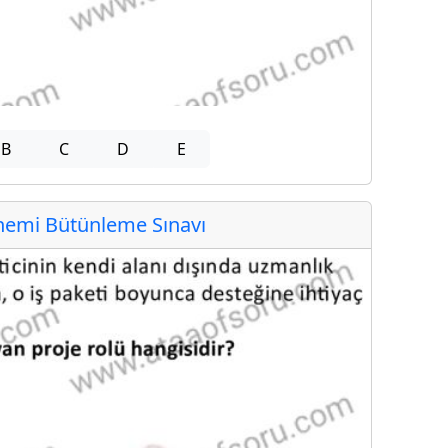
B
C
D
E
emi Bütünleme Sınavı