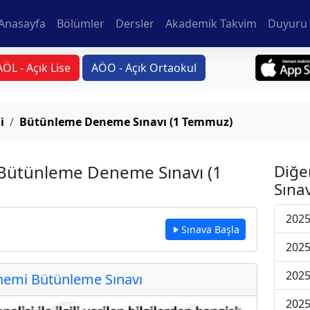
Anasayfa
Bölümler
Dersler
Akademik Takvim
Duyuru 
AÖL - Açık Lise
AÖO - Açık Ortaokul
i
Bütünleme Deneme Sınavı (1 Temmuz)
 Bütünleme Deneme Sınavı (1
Diğe
Sınav
202
Sınava Başla
202
202
emi Bütünleme Sınavı
202