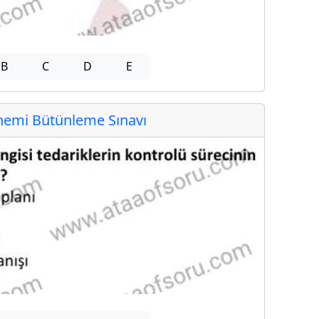
B
C
D
E
emi Bütünleme Sınavı