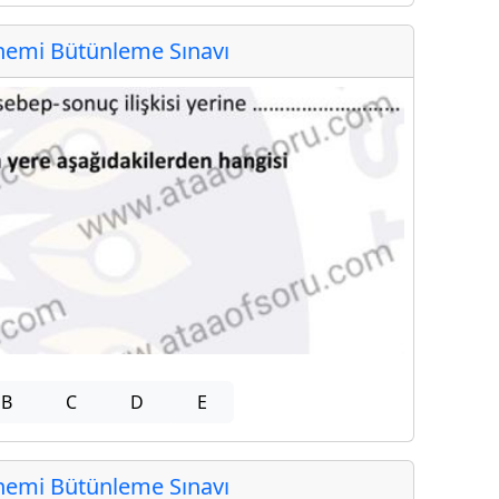
emi Bütünleme Sınavı
B
C
D
E
emi Bütünleme Sınavı