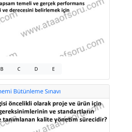
B
C
D
E
emi Bütünleme Sınavı