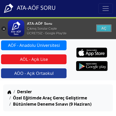
ATA-AÖF SORU
ATA-AÖF Soru
AÇ
Çıkmış Sorular Cepte
ÜCRETSİZ - Google Play'de
AÖF - Anadolu Üniversitesi
AÖL - Açık Lise
AÖO - Açık Ortaokul
Anasayfa
Dersler
Özel Eğitimde Araç Gereç Geliştirme
Bütünleme Deneme Sınavı (9 Haziran)